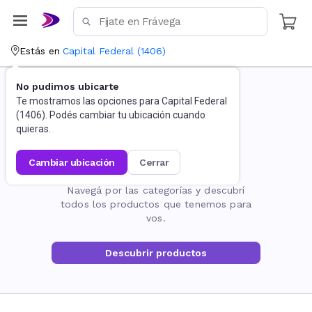
Estás en
Capital Federal
(
1406
)
No pudimos ubicarte
Te mostramos las opciones para
Capital Federal
(
1406
). Podés cambiar tu ubicación cuando
quieras.
cambiar ubicación
cerrar
La página no existe
Navegá por las categorías y descubrí
todos los productos que tenemos para
vos.
Descubrir productos