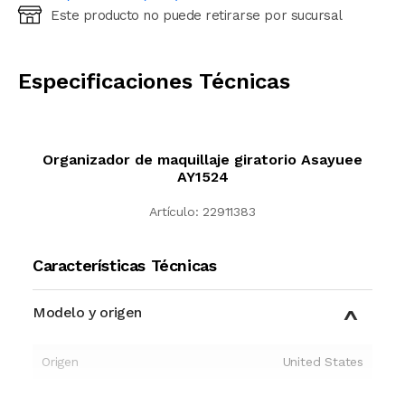
Este producto no puede retirarse por sucursal
Ingresá código postal (sólo números)
CALCULAR
Especificaciones Técnicas
Organizador de maquillaje giratorio Asayuee
AY1524
Artículo:
22911383
Características Técnicas
Modelo y origen
Origen
United States