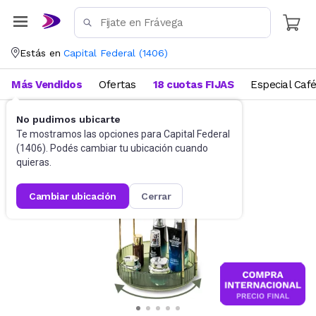
Estás en
Capital Federal
(
1406
)
Más Vendidos
Ofertas
18 cuotas FIJAS
Especial Caf
No pudimos ubicarte
Baño
Accesorios de baño
Te mostramos las opciones para
Capital Federal
(
1406
). Podés cambiar tu ubicación cuando
quieras.
cambiar ubicación
cerrar