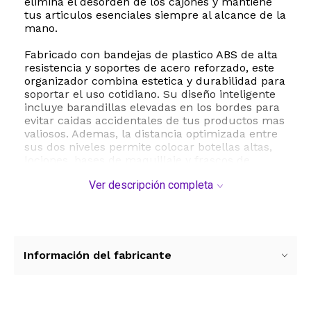
elimina el desorden de los cajones y mantiene
tus articulos esenciales siempre al alcance de la
mano.
Fabricado con bandejas de plastico ABS de alta
resistencia y soportes de acero reforzado, este
organizador combina estetica y durabilidad para
soportar el uso cotidiano. Su diseño inteligente
incluye barandillas elevadas en los bordes para
evitar caidas accidentales de tus productos mas
valiosos. Ademas, la distancia optimizada entre
sus dos niveles permite colocar botellas altas,
lociones, bases de maquillaje y frascos de
perfume sin limitaciones de espacio.
Ver descripción completa
El montaje es sumamente sencillo y se realiza
en menos de un minuto sin necesidad de
herramientas especiales. Su estructura
desmontable facilita una limpieza profunda y
rapida en cualquier momento. Con unas
Información del fabricante
dimensiones compactas de 23 cm de largo por
23 cm de ancho y 31.7 cm de alto, y un peso
ligero de aproximadamente 450 gramos, es la
solucion perfecta para ahorrar espacio en