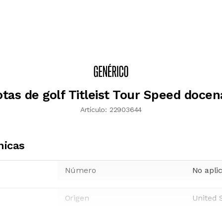
otas de golf Titleist Tour Speed docen
Artículo:
22903644
nicas
Número
No apli
Origen
United 