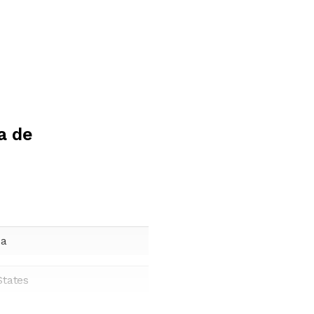
a de
ca
States