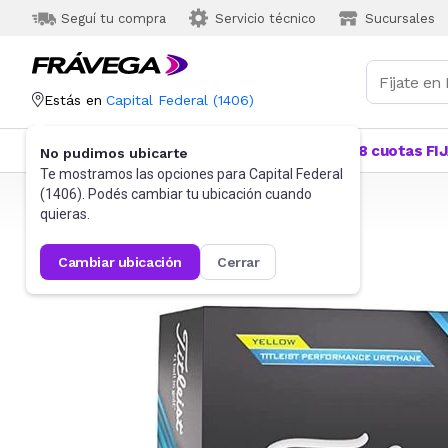
Seguí tu compra
Servicio técnico
Sucursales
Estás en
Capital Federal
(
1406
)
Categorías
Más Vendidos
Ofertas
18 cuotas FI
No pudimos ubicarte
Te mostramos las opciones para
Capital Federal
(
1406
). Podés cambiar tu ubicación cuando
Frávega
Deportes y fitness
Pelotas
quieras.
cambiar ubicación
cerrar