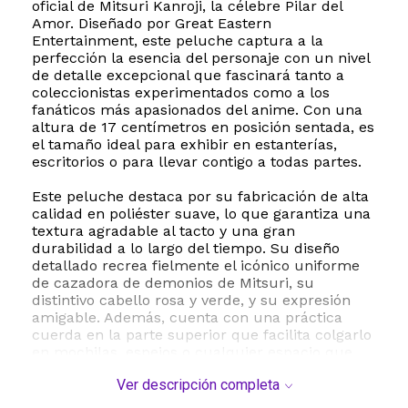
oficial de Mitsuri Kanroji, la célebre Pilar del
Amor. Diseñado por Great Eastern
Entertainment, este peluche captura a la
perfección la esencia del personaje con un nivel
de detalle excepcional que fascinará tanto a
coleccionistas experimentados como a los
fanáticos más apasionados del anime. Con una
altura de 17 centímetros en posición sentada, es
el tamaño ideal para exhibir en estanterías,
escritorios o para llevar contigo a todas partes.
Este peluche destaca por su fabricación de alta
calidad en poliéster suave, lo que garantiza una
textura agradable al tacto y una gran
durabilidad a lo largo del tiempo. Su diseño
detallado recrea fielmente el icónico uniforme
de cazadora de demonios de Mitsuri, su
distintivo cabello rosa y verde, y su expresión
amigable. Además, cuenta con una práctica
cuerda en la parte superior que facilita colgarlo
en mochilas, espejos o cualquier espacio que
desees decorar.
Ver descripción completa
Al ser un producto con licencia oficial, cuenta