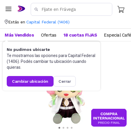
Estás en
Capital Federal
(
1406
)
Más Vendidos
Ofertas
18 cuotas FIJAS
Especial Caf
No pudimos ubicarte
Juguetes y Juegos
Peluches y Muñecos
Te mostramos las opciones para
Capital Federal
(
1406
). Podés cambiar tu ubicación cuando
quieras.
cambiar ubicación
cerrar