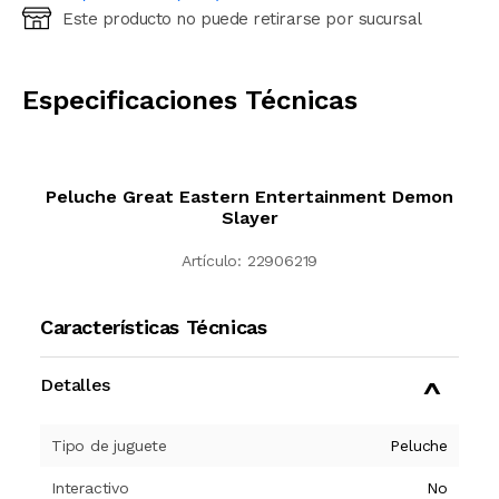
Este producto no puede retirarse por sucursal
Ingresá código postal (sólo números)
CALCULAR
Especificaciones Técnicas
Peluche Great Eastern Entertainment Demon
Slayer
Artículo:
22906219
Características Técnicas
Detalles
Tipo de juguete
Peluche
Interactivo
No