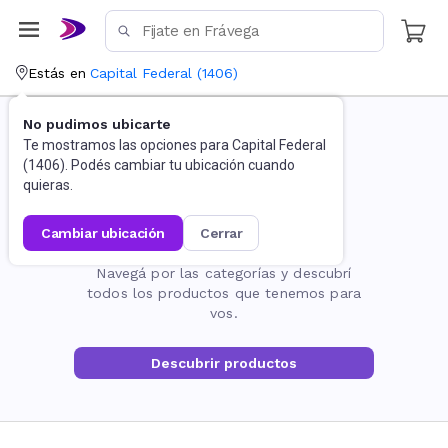
Estás en
Capital Federal
(
1406
)
No pudimos ubicarte
Te mostramos las opciones para
Capital Federal
(
1406
). Podés cambiar tu ubicación cuando
quieras.
cambiar ubicación
cerrar
La página no existe
Navegá por las categorías y descubrí
todos los productos que tenemos para
vos.
Descubrir productos