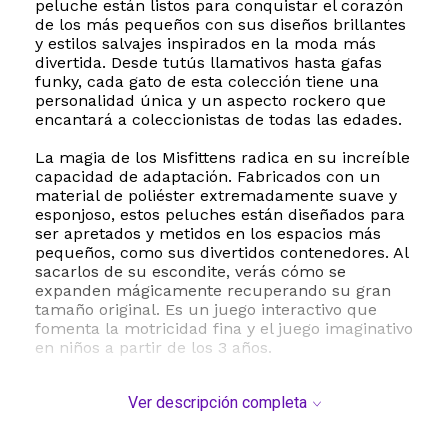
peluche están listos para conquistar el corazón
de los más pequeños con sus diseños brillantes
y estilos salvajes inspirados en la moda más
divertida. Desde tutús llamativos hasta gafas
funky, cada gato de esta colección tiene una
personalidad única y un aspecto rockero que
encantará a coleccionistas de todas las edades.
La magia de los Misfittens radica en su increíble
capacidad de adaptación. Fabricados con un
material de poliéster extremadamente suave y
esponjoso, estos peluches están diseñados para
ser apretados y metidos en los espacios más
pequeños, como sus divertidos contenedores. Al
sacarlos de su escondite, verás cómo se
expanden mágicamente recuperando su gran
tamaño original. Es un juego interactivo que
fomenta la motricidad fina y el juego imaginativo
en niños a partir de los 3 años.
Esta serie cuenta con 12 personajes diferentes
Ver descripción completa
para coleccionar. Cada paquete incluye un
peluche sorpresa Misfittens y una guía del
coleccionista para conocer los nombres y las