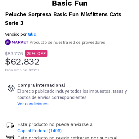
Basic Fun
Peluche Sorpresa Basic Fun Misfittens Cats
Serie 3
Glic
Vendido por
Producto de nuestra red de proveedores
$83.776
25
$62.832
Precio s/imp. nac.
$62.832
Compra internacional
El precio publicado incluye todos los impuestos, tasas y
costos de envíos correspondientes
Ver condiciones
Este producto no puede enviarse a
Capital Federal (1406)
Este producto no puede retirarse por sucursal
Ingresá código postal (sólo números)