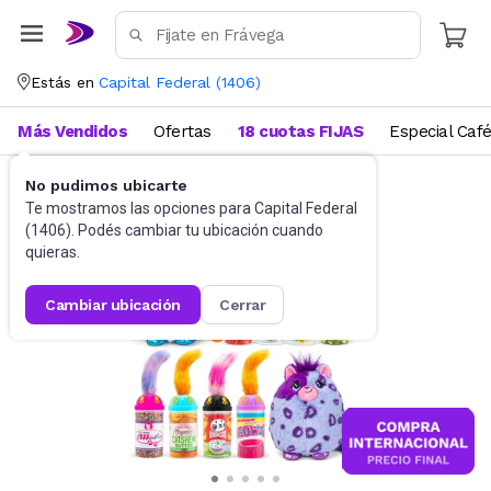
Estás en
Capital Federal
(
1406
)
Más Vendidos
Ofertas
18 cuotas FIJAS
Especial Caf
No pudimos ubicarte
Juguetes y Juegos
Peluches y Muñecos
Te mostramos las opciones para
Capital Federal
(
1406
). Podés cambiar tu ubicación cuando
quieras.
cambiar ubicación
cerrar