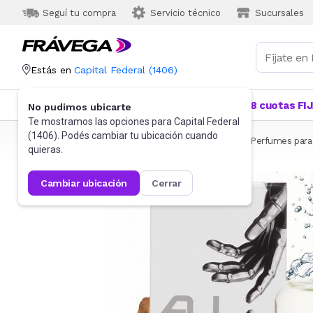
Seguí tu compra
Servicio técnico
Sucursales
Estás en
Capital Federal
(
1406
)
Categorías
Más Vendidos
Ofertas
18 cuotas FI
No pudimos ubicarte
Te mostramos las opciones para
Capital Federal
(
1406
). Podés cambiar tu ubicación cuando
Frávega
Belleza y Cuidado Corporal
Perfumes
Perfumes par
quieras.
cambiar ubicación
cerrar