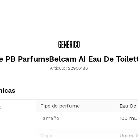
 PB ParfumsBelcam AI Eau De Toilet
Artículo:
22906186
nicas
Tipo de perfume
Eau De T
s
Tamaño
100
mL
Origen
United 