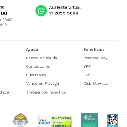
ca:
Asistente virtual
700
11 2855 5086
a 20:00
3:00
Ayuda
Beneficios
Centro de ayuda
Personal Pay
Contactanos
YPF
Sucursales
365
Vendé en Frávega
Club Movistar
place
Trabajá con nosotros