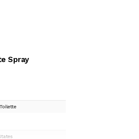
te Spray
oilette
States