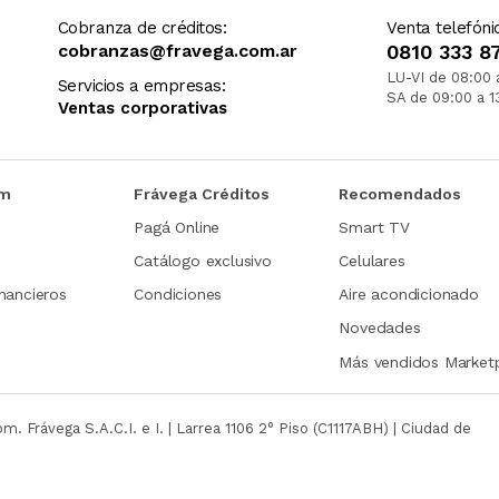
Cobranza de créditos:
Venta telefóni
cobranzas@fravega.com.ar
0810 333 8
LU-VI de 08:00 
Servicios a empresas:
SA de 09:00 a 1
Ventas corporativas
om
Frávega Créditos
Recomendados
Pagá Online
Smart TV
Catálogo exclusivo
Celulares
nancieros
Condiciones
Aire acondicionado
Novedades
Más vendidos Market
com.
Frávega S.A.C.I. e I. | Larrea 1106 2° Piso (C1117ABH) | Ciudad de