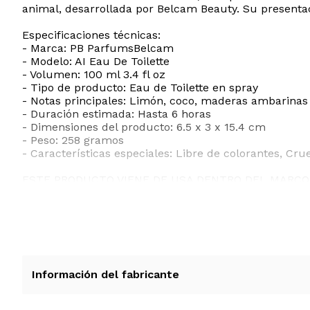
animal, desarrollada por Belcam Beauty. Su presentac
Especificaciones técnicas:
- Marca: PB ParfumsBelcam
- Modelo: AI Eau De Toilette
- Volumen: 100 ml 3.4 fl oz
- Tipo de producto: Eau de Toilette en spray
- Notas principales: Limón, coco, maderas ambarinas
- Duración estimada: Hasta 6 horas
- Dimensiones del producto: 6.5 x 3 x 15.4 cm
- Peso: 258 gramos
- Características especiales: Libre de colorantes, Cru
ESTE PRODUCTO VIENE DE USA DENTRO DEL MARCO 
RECIBIRA EL PRODUCTO ENTRE 10 Y 12 DIAS DESPUE
Información del fabricante