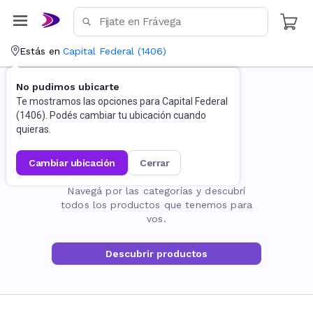
Estás en
Capital Federal
(
1406
)
No pudimos ubicarte
Te mostramos las opciones para
Capital Federal
(
1406
). Podés cambiar tu ubicación cuando
quieras.
cambiar ubicación
cerrar
La página no existe
Navegá por las categorías y descubrí
todos los productos que tenemos para
vos.
Descubrir productos