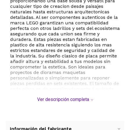
proporcionando una base solida y versatil para
cualquier tipo de creacion desde paisajes
naturales hasta estructuras arquitectonicas
detalladas. Al ser componentes autenticos de la
marca LEGO garantizan una compatibilidad
perfecta con otros ladrillos y sets del ecosistema
asegurando que cada union sea firme y
duradera. Estas piezas estan fabricadas en
plastico de alta resistencia siguiendo los mas
estrictos estandares de seguridad y calidad de
la industria. Su diseño clasico de placa permite
añadir altura y estabilidad a tus modelos sin
comprometer la estetica. Son ideales para
proyectos de dioramas maquetas
personalizadas o simplemente para reponer
piezas perdidas en sets existentes. El tamaño de
cada placa es de aproximadamente 1 pulgada
de ancho lo que las hace manejables para
Ver descripción completa
usuarios a partir de los 12 años fomentando el
desarrollo de la imaginacion y la motricidad fina.
Al venir en formato de piezas sueltas ofrecen la
libertad inmediata de comenzar a construir sin
necesidad de desarmar sets complejos. Es un
recurso indispensable para entusiastas que
Información del fabricante