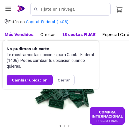
Estás en
Capital Federal
(
1406
)
Más Vendidos
Ofertas
18 cuotas FIJAS
Especial Caf
No pudimos ubicarte
Juguetes y Juegos
Bloques y Construcción
Te mostramos las opciones para
Capital Federal
(
1406
). Podés cambiar tu ubicación cuando
quieras.
cambiar ubicación
cerrar