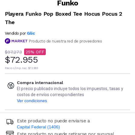
Funko
Playera Funko Pop Boxed Tee Hocus Pocus 2
The
Glic
Vendido por
Producto de nuestra red de proveedores
$97.273
25
$72.955
Precio s/imp. nac.
$72.955
Compra internacional
El precio publicado incluye todos los impuestos, tasas y
costos de envíos correspondientes
Ver condiciones
Este producto no puede enviarse a
Capital Federal (1406)
Este producto no puede retirarse por sucursal
Ingresá código postal (sólo números)