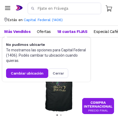
Estás en
Capital Federal
(
1406
)
Más Vendidos
Ofertas
18 cuotas FIJAS
Especial Caf
No pudimos ubicarte
Indumentaria
Remeras
Te mostramos las opciones para
Capital Federal
(
1406
). Podés cambiar tu ubicación cuando
quieras.
cambiar ubicación
cerrar