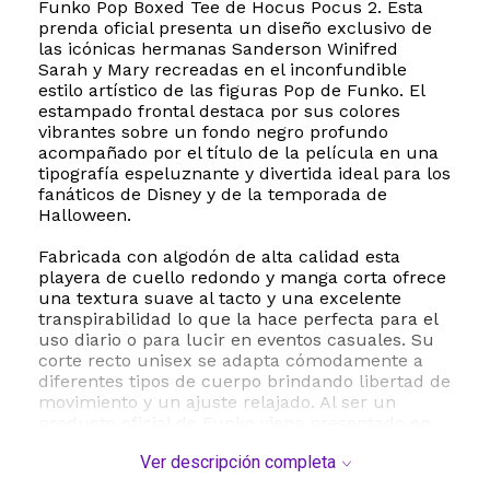
Funko Pop Boxed Tee de Hocus Pocus 2. Esta
prenda oficial presenta un diseño exclusivo de
las icónicas hermanas Sanderson Winifred
Sarah y Mary recreadas en el inconfundible
estilo artístico de las figuras Pop de Funko. El
estampado frontal destaca por sus colores
vibrantes sobre un fondo negro profundo
acompañado por el título de la película en una
tipografía espeluznante y divertida ideal para los
fanáticos de Disney y de la temporada de
Halloween.
Fabricada con algodón de alta calidad esta
playera de cuello redondo y manga corta ofrece
una textura suave al tacto y una excelente
transpirabilidad lo que la hace perfecta para el
uso diario o para lucir en eventos casuales. Su
corte recto unisex se adapta cómodamente a
diferentes tipos de cuerpo brindando libertad de
movimiento y un ajuste relajado. Al ser un
producto oficial de Funko viene presentado en
una caja temática coleccionable lo que la
Ver descripción completa
convierte en el regalo perfecto para
coleccionistas y entusiastas de la cultura pop.