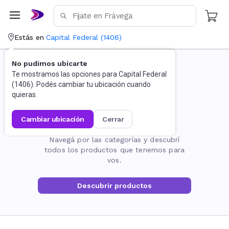
Estás en
Capital Federal
(
1406
)
No pudimos ubicarte
Te mostramos las opciones para
Capital Federal
(
1406
). Podés cambiar tu ubicación cuando
quieras.
cambiar ubicación
cerrar
La página no existe
Navegá por las categorías y descubrí
todos los productos que tenemos para
vos.
Descubrir productos