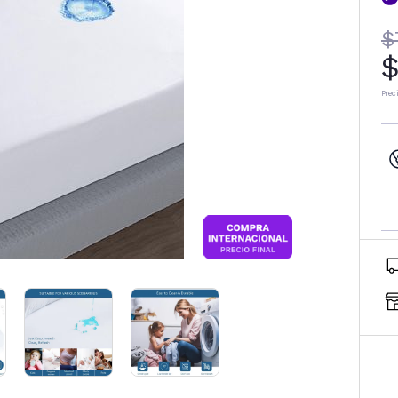
$
$
Prec