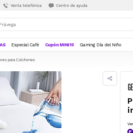
Venta telefónica
Centro de ayuda
JAS
Especial Café
Cupón MINI15
Gaming Día del Niño
ores para Colchones
P
i
Ve