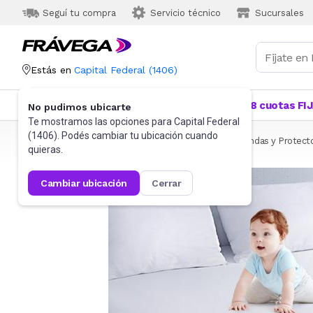
Seguí tu compra
Servicio técnico
Sucursales
Estás en
Capital Federal
(
1406
)
Categorías
Más Vendidos
Ofertas
18 cuotas FI
No pudimos ubicarte
Te mostramos las opciones para
Capital Federal
(
1406
). Podés cambiar tu ubicación cuando
Frávega
Hogar
Blanquería
Ropa de cama
Fundas y Protect
quieras.
cambiar ubicación
cerrar