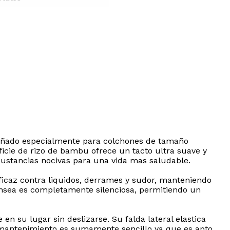
iseñado especialmente para colchones de tamaño
icie de rizo de bambu ofrece un tacto ultra suave y
 sustancias nocivas para una vida mas saludable.
icaz contra liquidos, derrames y sudor, manteniendo
onsea es completamente silenciosa, permitiendo un
n su lugar sin deslizarse. Su falda lateral elastica
u mantenimiento es sumamente sencillo ya que es apto