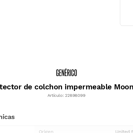
tector de colchon impermeable Moo
Artículo:
22898099
nicas
Origen
United 