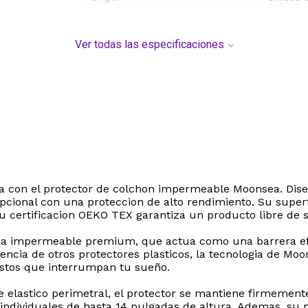
Ver todas las especificaciones
ama con el protector de colchon impermeable Moonsea. D
pcional con una proteccion de alto rendimiento. Su superf
 su certificacion OEKO TEX garantiza un producto libre de
ana impermeable premium, que actua como una barrera ef
ncia de otros protectores plasticos, la tecnologia de Mo
estos que interrumpan tu sueño.
 elastico perimetral, el protector se mantiene firmemente e
 individuales de hasta 14 pulgadas de altura. Ademas, s