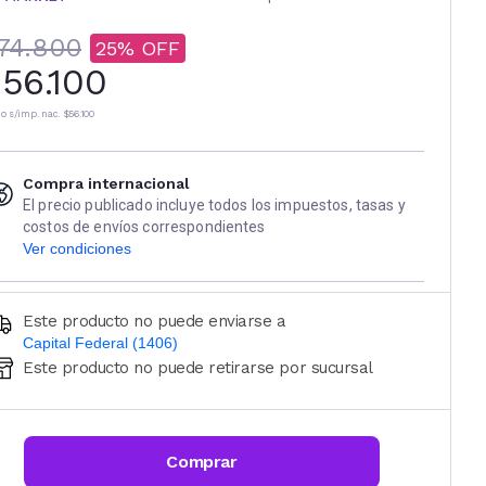
74.800
25
56.100
io s/imp. nac.
$56.100
Compra internacional
El precio publicado incluye todos los impuestos, tasas y
costos de envíos correspondientes
Ver condiciones
Este producto no puede enviarse a
Capital Federal (1406)
Este producto no puede retirarse por sucursal
Ingresá código postal (sólo números)
CALCULAR
Comprar