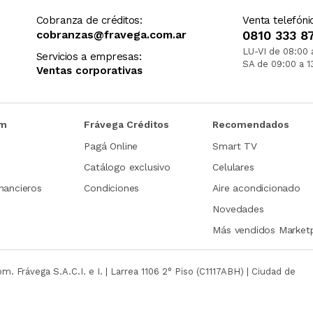
Cobranza de créditos:
Venta telefóni
cobranzas@fravega.com.ar
0810 333 8
LU-VI de 08:00 
Servicios a empresas:
SA de 09:00 a 1
Ventas corporativas
om
Frávega Créditos
Recomendados
Pagá Online
Smart TV
Catálogo exclusivo
Celulares
nancieros
Condiciones
Aire acondicionado
Novedades
Más vendidos Market
com.
Frávega S.A.C.I. e I. | Larrea 1106 2° Piso (C1117ABH) | Ciudad de