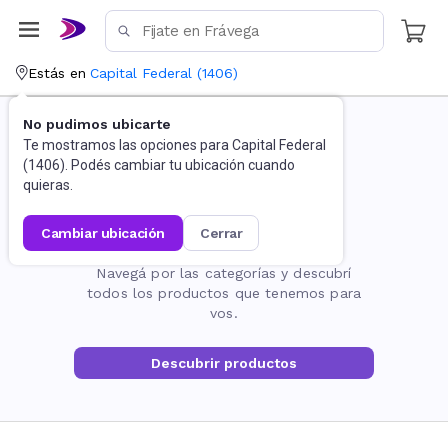
Estás en
Capital Federal
(
1406
)
No pudimos ubicarte
Te mostramos las opciones para
Capital Federal
(
1406
). Podés cambiar tu ubicación cuando
quieras.
cambiar ubicación
cerrar
La página no existe
Navegá por las categorías y descubrí
todos los productos que tenemos para
vos.
Descubrir productos