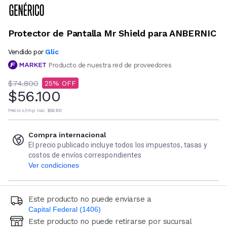
Protector de Pantalla Mr Shield para ANBERNIC
Glic
Vendido por
Producto de nuestra red de proveedores
$74.800
25
$56.100
Precio s/imp. nac.
$56.100
Compra internacional
El precio publicado incluye todos los impuestos, tasas y
costos de envíos correspondientes
Ver condiciones
Este producto no puede enviarse a
Capital Federal (1406)
Este producto no puede retirarse por sucursal
Ingresá código postal (sólo números)