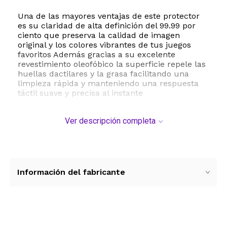
Una de las mayores ventajas de este protector
es su claridad de alta definición del 99.99 por
ciento que preserva la calidad de imagen
original y los colores vibrantes de tus juegos
favoritos Además gracias a su excelente
revestimiento oleofóbico la superficie repele las
huellas dactilares y la grasa facilitando una
limpieza rápida y manteniendo una respuesta
táctil suave y precisa al instante
El paquete incluye tres unidades de protectores
Ver descripción completa
de pantalla lo que te brinda repuestos listos
para cuando los necesites Su instalación es
sumamente sencilla y libre de burbujas gracias
al uso de adhesivos de silicona de alta calidad
que permiten una colocación perfecta y una
remoción limpia sin dejar residuos pegajosos El
Información del fabricante
kit viene completo con instrucciones detalladas
tarjeta de alisado paño de limpieza absorbente
de polvo y cintas de remoción para garantizar
una aplicación impecable desde el primer
intento
Ver más contenido