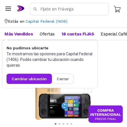
Estás en
Capital Federal
(
1406
)
Más Vendidos
Ofertas
18 cuotas FIJAS
Especial Caf
No pudimos ubicarte
Videojuegos
Accesorios
Te mostramos las opciones para
Capital Federal
(
1406
). Podés cambiar tu ubicación cuando
quieras.
cambiar ubicación
cerrar