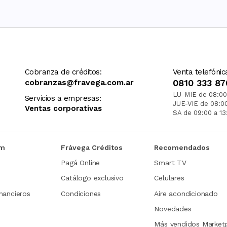
Cobranza de créditos:
Venta telefónic
cobranzas@fravega.com.ar
0810 333 87
LU-MIE de 08:00
Servicios a empresas:
JUE-VIE de 08:0
Ventas corporativas
SA de 09:00 a 13
om
Frávega Créditos
Recomendados
Pagá Online
Smart TV
Catálogo exclusivo
Celulares
nancieros
Condiciones
Aire acondicionado
Novedades
Más vendidos Market