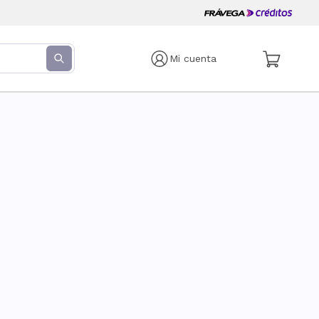
Mi cuenta
s