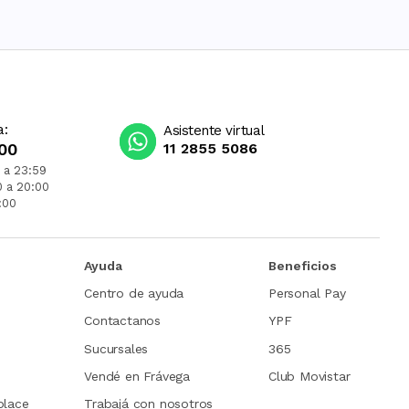
a:
Asistente virtual
00
11 2855 5086
 a 23:59
0 a 20:00
:00
Ayuda
Beneficios
Centro de ayuda
Personal Pay
Contactanos
YPF
Sucursales
365
Vendé en Frávega
Club Movistar
place
Trabajá con nosotros