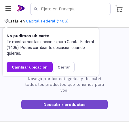
Estás en
Capital Federal
(
1406
)
No pudimos ubicarte
Te mostramos las opciones para
Capital Federal
(
1406
). Podés cambiar tu ubicación cuando
quieras.
cambiar ubicación
cerrar
La página no existe
Navegá por las categorías y descubrí
todos los productos que tenemos para
vos.
Descubrir productos