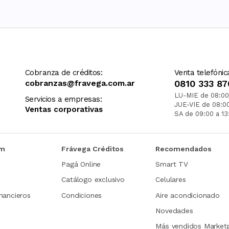
Cobranza de créditos:
Venta telefónic
cobranzas@fravega.com.ar
0810 333 87
LU-MIE de 08:00
Servicios a empresas:
JUE-VIE de 08:0
Ventas corporativas
SA de 09:00 a 13
om
Frávega Créditos
Recomendados
Pagá Online
Smart TV
Catálogo exclusivo
Celulares
nancieros
Condiciones
Aire acondicionado
Novedades
Más vendidos Market