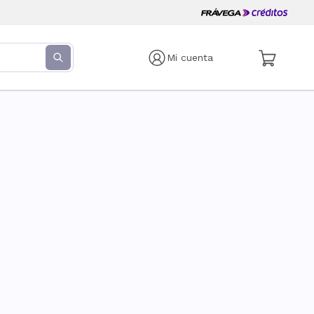
Mi cuenta
s