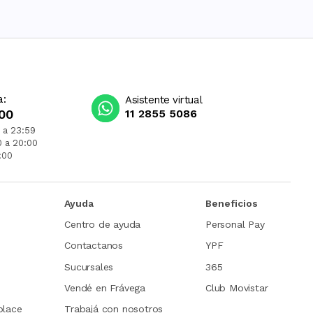
a:
Asistente virtual
00
11 2855 5086
 a 23:59
0 a 20:00
:00
Ayuda
Beneficios
Centro de ayuda
Personal Pay
Contactanos
YPF
Sucursales
365
Vendé en Frávega
Club Movistar
place
Trabajá con nosotros