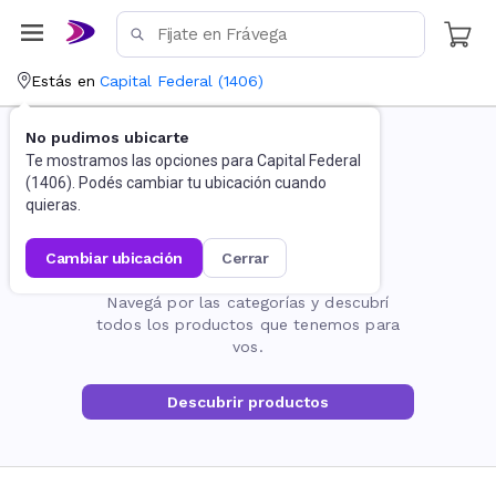
Estás en
Capital Federal
(
1406
)
No pudimos ubicarte
Te mostramos las opciones para
Capital Federal
(
1406
). Podés cambiar tu ubicación cuando
quieras.
cambiar ubicación
cerrar
La página no existe
Navegá por las categorías y descubrí
todos los productos que tenemos para
vos.
Descubrir productos