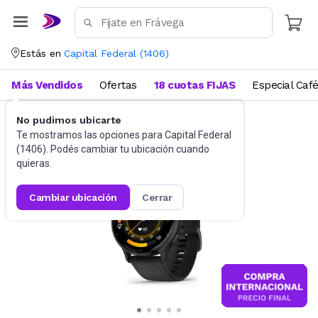
Estás en
Capital Federal
(
1406
)
Más Vendidos
Ofertas
18 cuotas FIJAS
Especial Caf
No pudimos ubicarte
Informática
Smartwatch
Te mostramos las opciones para
Capital Federal
(
1406
). Podés cambiar tu ubicación cuando
quieras.
cambiar ubicación
cerrar