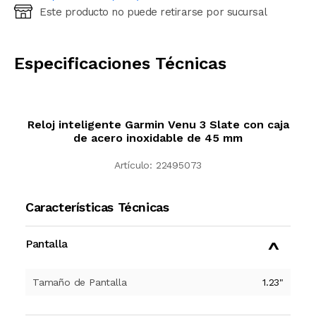
Este producto no puede retirarse por sucursal
Ingresá código postal (sólo números)
CALCULAR
Especificaciones Técnicas
Reloj inteligente Garmin Venu 3 Slate con caja
de acero inoxidable de 45 mm
Artículo:
22495073
Características Técnicas
Pantalla
Tamaño de Pantalla
1.23
"