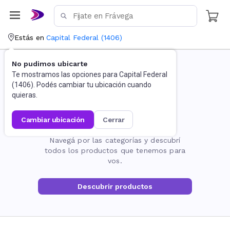
Estás en
Capital Federal
(
1406
)
No pudimos ubicarte
Te mostramos las opciones para
Capital Federal
(
1406
). Podés cambiar tu ubicación cuando
quieras.
cambiar ubicación
cerrar
La página no existe
Navegá por las categorías y descubrí
todos los productos que tenemos para
vos.
Descubrir productos