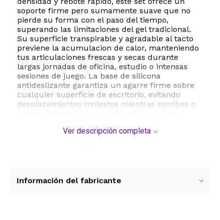
densidad y rebote rapido, este set ofrece un
soporte firme pero sumamente suave que no
pierde su forma con el paso del tiempo,
superando las limitaciones del gel tradicional.
Su superficie transpirable y agradable al tacto
previene la acumulacion de calor, manteniendo
tus articulaciones frescas y secas durante
largas jornadas de oficina, estudio o intensas
sesiones de juego. La base de silicona
antideslizante garantiza un agarre firme sobre
cualquier superficie de escritorio, evitando
desplazamientos molestos mientras escribes o
juegas. Ademas, sus bordes reforzados con
doble presion aseguran una durabilidad
Ver descripción completa
excepcional sin deformaciones. Con
dimensiones ideales de 15.2 por 4.4 pulgadas
para el teclado y un diseno ligero de solo 0.48
kilogramos, este accesorio es compatible con la
mayoria de las computadoras y laptops del
mercado. Es la eleccion perfecta para
Información del fabricante
escritores, disenadores, estudiantes y gamers
que buscan prevenir la fatiga muscular y el
dolor articular con un toque de estilo moderno
y funcional.