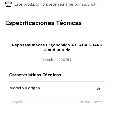
Este producto no puede retirarse por sucursal
Ingresá código postal (sólo números)
CALCULAR
Especificaciones Técnicas
Reposamunecas Ergonomico ATTACK SHARK
Cloud 005 de
Artículo:
22907541
Características Técnicas
Modelo y origen
Origen
United States