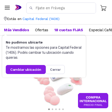
Estás en
Capital Federal
(
1406
)
Más Vendidos
Ofertas
18 cuotas FIJAS
Especial Caf
No pudimos ubicarte
Gaming PC
Mouses Pad
Te mostramos las opciones para
Capital Federal
(
1406
). Podés cambiar tu ubicación cuando
quieras.
cambiar ubicación
cerrar