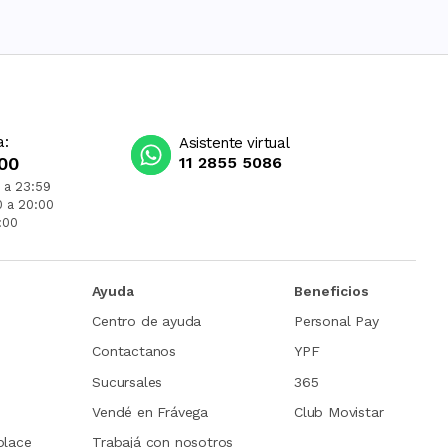
a:
Asistente virtual
00
11 2855 5086
 a 23:59
0 a 20:00
:00
Ayuda
Beneficios
Centro de ayuda
Personal Pay
Contactanos
YPF
Sucursales
365
Vendé en Frávega
Club Movistar
place
Trabajá con nosotros