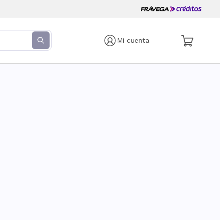
Mi cuenta
s