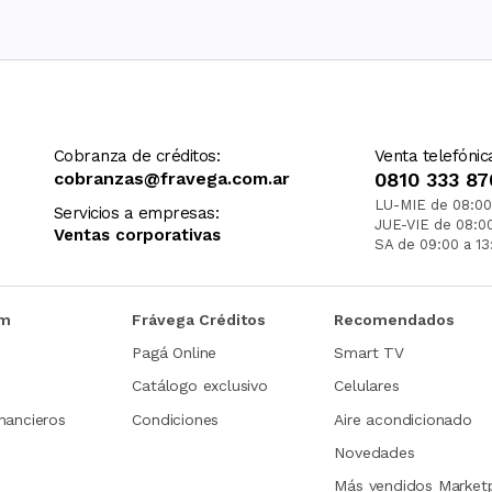
Cobranza de créditos:
Venta telefónic
cobranzas@fravega.com.ar
0810 333 87
LU-MIE de 08:00
Servicios a empresas:
JUE-VIE de 08:0
Ventas corporativas
SA de 09:00 a 13
om
Frávega Créditos
Recomendados
Pagá Online
Smart TV
Catálogo exclusivo
Celulares
nancieros
Condiciones
Aire acondicionado
Novedades
Más vendidos Market