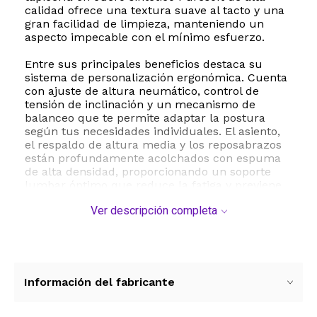
calidad ofrece una textura suave al tacto y una
gran facilidad de limpieza, manteniendo un
aspecto impecable con el mínimo esfuerzo.
Entre sus principales beneficios destaca su
sistema de personalización ergonómica. Cuenta
con ajuste de altura neumático, control de
tensión de inclinación y un mecanismo de
balanceo que te permite adaptar la postura
según tus necesidades individuales. El asiento,
el respaldo de altura media y los reposabrazos
están profundamente acolchados con espuma
de alta densidad, proporcionando un soporte
lumbar óptimo que reduce la fatiga y previene
dolores corporales tras horas de uso continuo.
Ver descripción completa
La durabilidad está garantizada gracias a su
base de metal de alta resistencia y sus ruedas
giratorias de doble rodamiento que aseguran un
deslizamiento suave y silencioso en diferentes
tipos de superficies. Con una capacidad de
Información del fabricante
soporte de hasta 125 kilogramos, esta silla
cumple con los estrictos estándares de