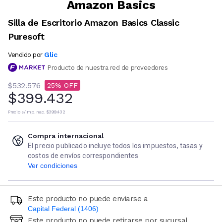
Amazon Basics
Silla de Escritorio Amazon Basics Classic
Puresoft
Glic
Vendido por
Producto de nuestra red de proveedores
$532.576
25
$399.432
Precio s/imp. nac.
$399.432
Compra internacional
El precio publicado incluye todos los impuestos, tasas y
costos de envíos correspondientes
Ver condiciones
Este producto no puede enviarse a
Capital Federal (1406)
Este producto no puede retirarse por sucursal
Ingresá código postal (sólo números)