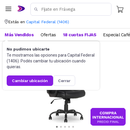
Estás en
Capital Federal
(
1406
)
Más Vendidos
Ofertas
18 cuotas FIJAS
Especial Caf
No pudimos ubicarte
Sillas
Sillas para oficina
Te mostramos las opciones para
Capital Federal
(
1406
). Podés cambiar tu ubicación cuando
quieras.
cambiar ubicación
cerrar