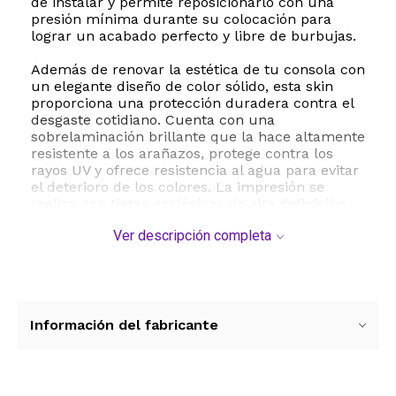
de instalar y permite reposicionarlo con una
presión mínima durante su colocación para
lograr un acabado perfecto y libre de burbujas.
Además de renovar la estética de tu consola con
un elegante diseño de color sólido, esta skin
proporciona una protección duradera contra el
desgaste cotidiano. Cuenta con una
sobrelaminación brillante que la hace altamente
resistente a los arañazos, protege contra los
rayos UV y ofrece resistencia al agua para evitar
el deterioro de los colores. La impresión se
realiza con tintas ecológicas de alta definición,
asegurando un aspecto vibrante y de calidad
Ver descripción completa
premium por mucho más tiempo.
Cuando decidas cambiar el estilo de tu consola,
podrás retirar el adhesivo de forma rápida y
limpia sin necesidad de aplicar calor o
productos químicos, y lo más importante, sin
Información del fabricante
dejar ningún tipo de residuo pegajoso sobre la
superficie del dispositivo. Este paquete incluye
todo lo necesario para una transformación
completa: adhesivos para Joy Con, consola, dock