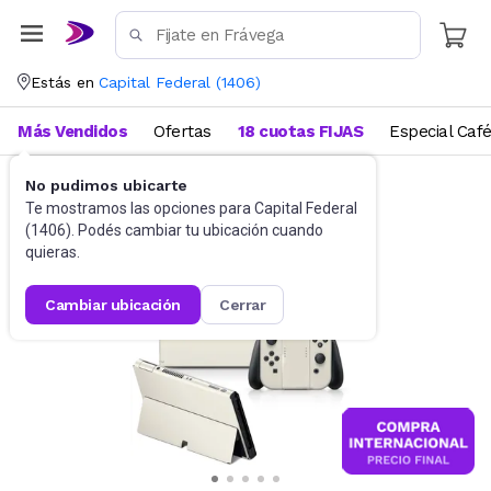
Estás en
Capital Federal
(
1406
)
Más Vendidos
Ofertas
18 cuotas FIJAS
Especial Caf
No pudimos ubicarte
Videojuegos
Accesorios
Te mostramos las opciones para
Capital Federal
(
1406
). Podés cambiar tu ubicación cuando
quieras.
cambiar ubicación
cerrar