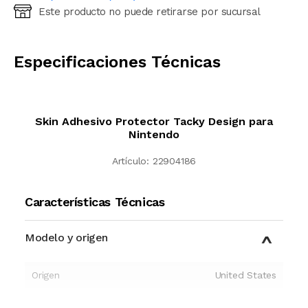
Este producto no puede retirarse por sucursal
Ingresá código postal (sólo números)
CALCULAR
Especificaciones Técnicas
Skin Adhesivo Protector Tacky Design para
Nintendo
Artículo:
22904186
Características Técnicas
Modelo y origen
Origen
United States