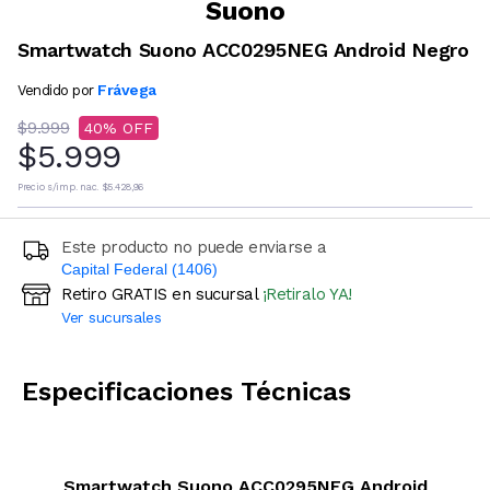
Suono
Smartwatch Suono ACC0295NEG Android Negro
Frávega
Vendido por
$9.999
40
$5.999
Precio s/imp. nac.
$5.428,96
Este producto no puede enviarse a
Capital Federal (1406)
Retiro GRATIS en sucursal
¡Retiralo YA!
Ingresá código postal (sólo números)
Ver sucursales
CALCULAR
Especificaciones Técnicas
Smartwatch Suono ACC0295NEG Android