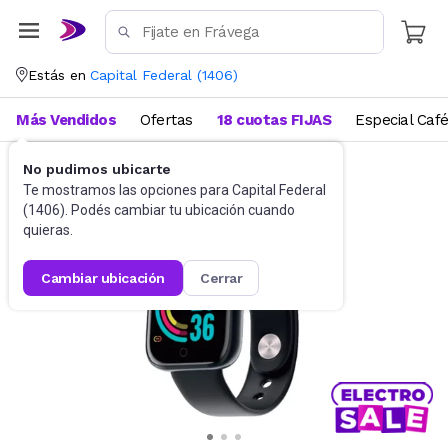
Estás en
Capital Federal
(
1406
)
Más Vendidos
Ofertas
18 cuotas FIJAS
Especial Caf
No pudimos ubicarte
Informática
Smartwatch
Te mostramos las opciones para
Capital Federal
(
1406
). Podés cambiar tu ubicación cuando
quieras.
cambiar ubicación
cerrar