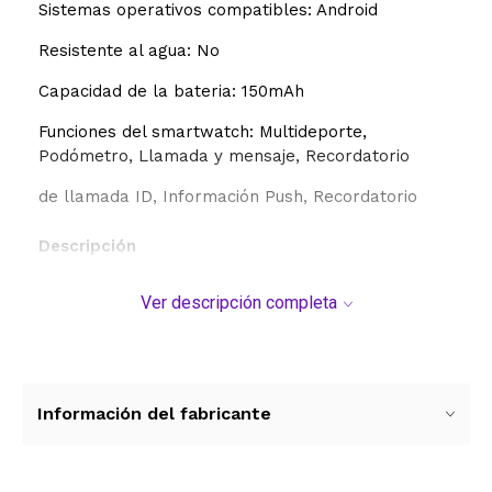
Sistemas operativos compatibles: Android
Resistente al agua: No
Capacidad de la bateria: 150mAh
Funciones del smartwatch: Multideporte,
Podómetro, Llamada y mensaje, Recordatorio
de llamada ID, Información Push, Recordatorio
Descripción
El smartwatch Suono ACC0295NEG es el aliado
Ver descripción completa
ideal para quienes buscan funcionalidad y ligereza
en un solo dispositivo. Con un diseño cómodo de
malla de TPU y bisel de plástico, cuenta con una
pantalla digital de lectura clara y conectividad
Bluetooth compatible con Android. Su batería de
Información del fabricante
150 mAh asegura un rendimiento constante para tu
día a día, ofreciendo una solución práctica y
económica para mantenerte conectado sin