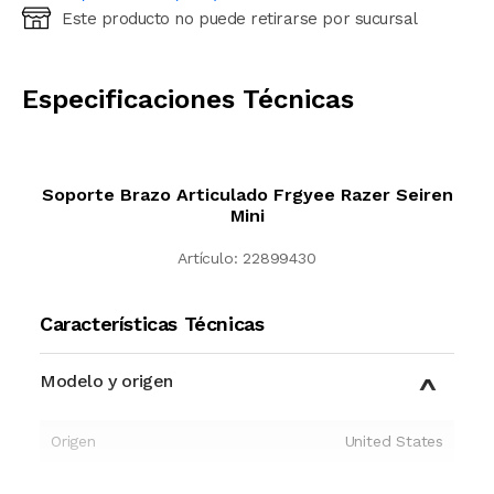
Este producto no puede retirarse por sucursal
Ingresá código postal (sólo números)
CALCULAR
Especificaciones Técnicas
Soporte Brazo Articulado Frgyee Razer Seiren
Mini
Artículo:
22899430
Características Técnicas
Modelo y origen
Origen
United States