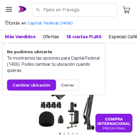
Estás en
Capital Federal
(
1406
)
Más Vendidos
Ofertas
18 cuotas FIJAS
Especial Caf
No pudimos ubicarte
Instrumentos musicales
Accesorios
Te mostramos las opciones para
Capital Federal
(
1406
). Podés cambiar tu ubicación cuando
quieras.
cambiar ubicación
cerrar