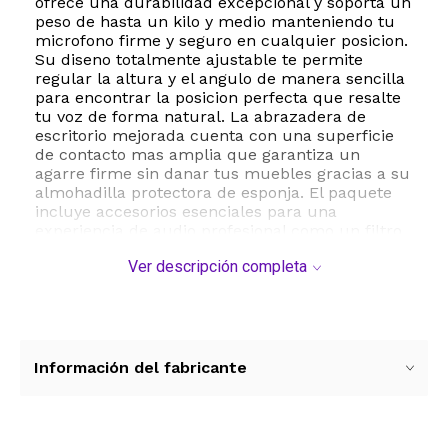
ofrece una durabilidad excepcional y soporta un
peso de hasta un kilo y medio manteniendo tu
microfono firme y seguro en cualquier posicion.
Su diseno totalmente ajustable te permite
regular la altura y el angulo de manera sencilla
para encontrar la posicion perfecta que resalte
tu voz de forma natural. La abrazadera de
escritorio mejorada cuenta con una superficie
de contacto mas amplia que garantiza un
agarre firme sin danar tus muebles gracias a su
almohadilla protectora de esponja. El paquete
incluye accesorios esenciales para una
experiencia de audio profesional como un filtro
pop de espuma para reducir los ruidos de
Ver descripción completa
respiracion un adaptador especifico para el
Razer Seiren Mini y organizadores de cables
para mantener tu escritorio limpio y ordenado.
Ya sea para transmisiones en vivo grabaciones
de estudio o videollamadas este soporte versatil
transforma tu espacio de trabajo en un estudio
Información del fabricante
profesional de manera rapida y sencilla.
ESTE PRODUCTO VIENE DE USA DENTRO DEL
MARCO DEL SERVICIO "PUERTA A PUERTA" QUE