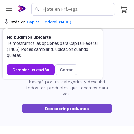
Estás en
Capital Federal
(
1406
)
No pudimos ubicarte
Te mostramos las opciones para
Capital Federal
(
1406
). Podés cambiar tu ubicación cuando
quieras.
cambiar ubicación
cerrar
La página no existe
Navegá por las categorías y descubrí
todos los productos que tenemos para
vos.
Descubrir productos