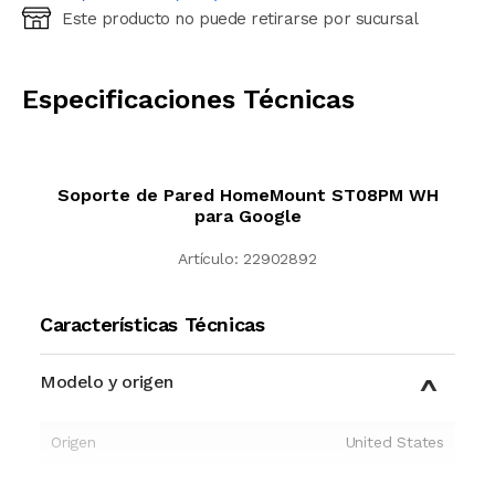
Este producto no puede retirarse por sucursal
Ingresá código postal (sólo números)
CALCULAR
Especificaciones Técnicas
Soporte de Pared HomeMount ST08PM WH
para Google
Artículo:
22902892
Características Técnicas
Modelo y origen
Origen
United States