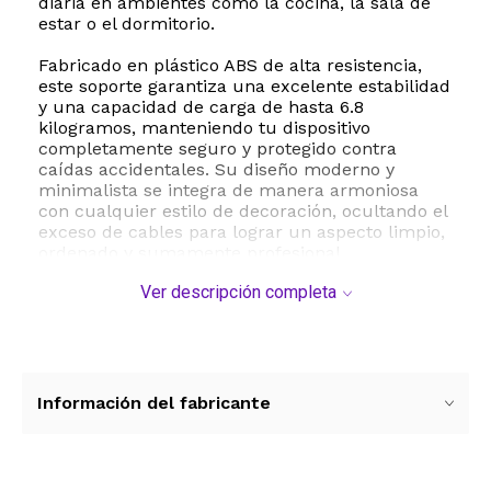
diaria en ambientes como la cocina, la sala de
estar o el dormitorio.
Fabricado en plástico ABS de alta resistencia,
este soporte garantiza una excelente estabilidad
y una capacidad de carga de hasta 6.8
kilogramos, manteniendo tu dispositivo
completamente seguro y protegido contra
caídas accidentales. Su diseño moderno y
minimalista se integra de manera armoniosa
con cualquier estilo de decoración, ocultando el
exceso de cables para lograr un aspecto limpio,
ordenado y sumamente profesional.
Ver descripción completa
La instalación es sumamente sencilla y rápida,
ya que el paquete incluye todos los accesorios y
tornillos necesarios para fijarlo firmemente en
cualquier pared. Gracias a su estructura
robusta y resistente al desgaste, este accesorio
es la solución definitiva para transformar tu
Información del fabricante
pantalla inteligente en un centro de control del
hogar mucho más accesible y estético.
ESTE PRODUCTO VIENE DE USA DENTRO DEL