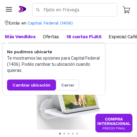
Estás en
Capital Federal
(
1406
)
Más Vendidos
Ofertas
18 cuotas FIJAS
Especial Caf
No pudimos ubicarte
Parlantes
Trípodes y soportes
Te mostramos las opciones para
Capital Federal
(
1406
). Podés cambiar tu ubicación cuando
quieras.
cambiar ubicación
cerrar