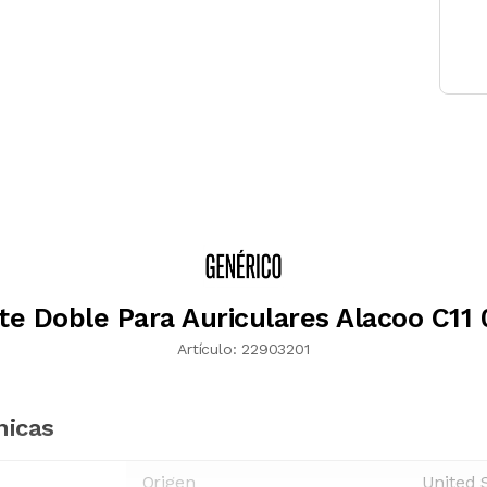
te Doble Para Auriculares Alacoo C11 
Artículo:
22903201
nicas
Origen
United 