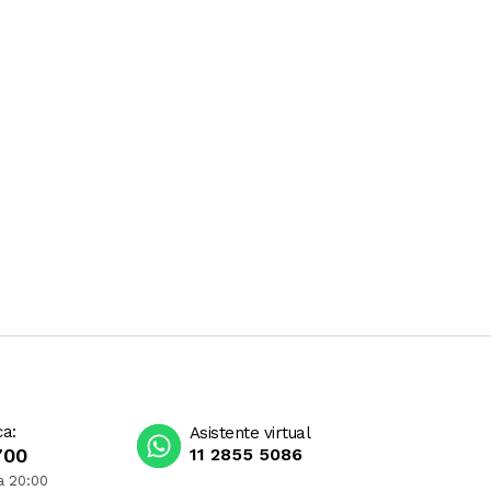
ca:
Asistente virtual
700
11 2855 5086
a 20:00