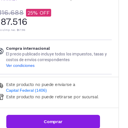
116.688
25
87.516
io s/imp. nac.
$87.516
Compra internacional
El precio publicado incluye todos los impuestos, tasas y
costos de envíos correspondientes
Ver condiciones
Este producto no puede enviarse a
Capital Federal (1406)
Este producto no puede retirarse por sucursal
Ingresá código postal (sólo números)
CALCULAR
Comprar