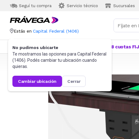
Seguí tu compra
Servicio técnico
Sucursales
Estás en
Capital Federal
(
1406
)
Categorías
Más Vendidos
Ofertas
18 cuotas FI
No pudimos ubicarte
Te mostramos las opciones para
Capital Federal
(
1406
). Podés cambiar tu ubicación cuando
Frávega
Videojuegos
Accesorios
quieras.
cambiar ubicación
cerrar