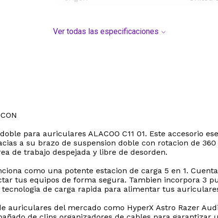
Ver todas las especificaciones
 CON
 doble para auriculares ALACOO C11 01. Este accesorio esen
ias a su brazo de suspension doble con rotacion de 360 g
rea de trabajo despejada y libre de desorden.
nciona como una potente estacion de carga 5 en 1. Cuenta 
ectar tus equipos de forma segura. Tambien incorpora 3 
 tecnologia de carga rapida para alimentar tus auricular
 de auriculares del mercado como HyperX Astro Razer Aud
añado de clips organizadores de cables para garantizar u