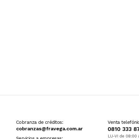
Ver más contenido
Cobranza de créditos:
Venta telefóni
cobranzas@fravega.com.ar
0810 333 8
LU-VI de 08:00 
Servicios a empresas: