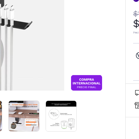
$
$
Prec