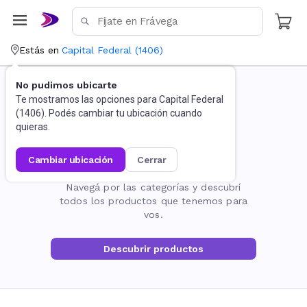
Estás en
Capital Federal
(
1406
)
No pudimos ubicarte
Te mostramos las opciones para
Capital Federal
(
1406
). Podés cambiar tu ubicación cuando
quieras.
cambiar ubicación
cerrar
La página no existe
Navegá por las categorías y descubrí
todos los productos que tenemos para
vos.
Descubrir productos