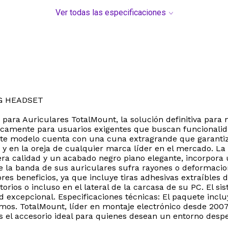
Ver todas las especificaciones
G HEADSET
 para Auriculares TotalMount, la solución definitiva para 
icamente para usuarios exigentes que buscan funcionalidad
ste modelo cuenta con una cuna extragrande que garantiza
y en la oreja de cualquier marca líder en el mercado. La
era calidad y un acabado negro piano elegante, incorpora 
la banda de sus auriculares sufra rayones o deformacione
es beneficios, ya que incluye tiras adhesivas extraíbles d
torios o incluso en el lateral de la carcasa de su PC. El s
d excepcional. Especificaciones técnicas: El paquete inclu
amos. TotalMount, líder en montaje electrónico desde 2007
Es el accesorio ideal para quienes desean un entorno desp