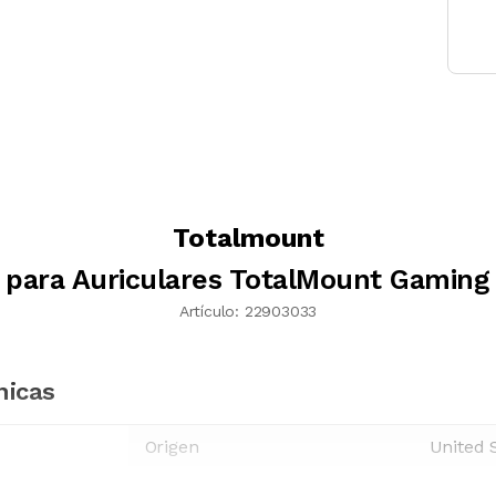
Totalmount
 para Auriculares TotalMount Gaming
Artículo:
22903033
nicas
Origen
United 