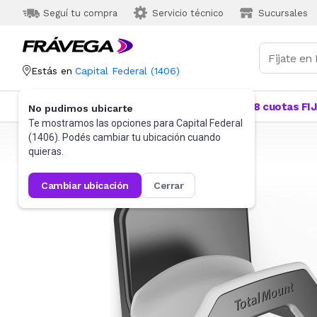
Seguí tu compra
Servicio técnico
Sucursales
Estás en
Capital Federal
(
1406
)
Categorías
Más Vendidos
Ofertas
18 cuotas FI
No pudimos ubicarte
Te mostramos las opciones para
Capital Federal
(
1406
). Podés cambiar tu ubicación cuando
Frávega
Videojuegos
Accesorios
quieras.
cambiar ubicación
cerrar