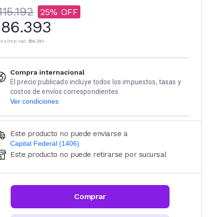
115.192
25
86.393
io s/imp. nac.
$86.393
Compra internacional
El precio publicado incluye todos los impuestos, tasas y
costos de envíos correspondientes
Ver condiciones
Este producto no puede enviarse a
Capital Federal (1406)
Este producto no puede retirarse por sucursal
Ingresá código postal (sólo números)
CALCULAR
Comprar