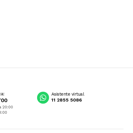
ca:
Asistente virtual
700
11 2855 5086
a 20:00
3:00