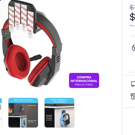
$
$
Prec