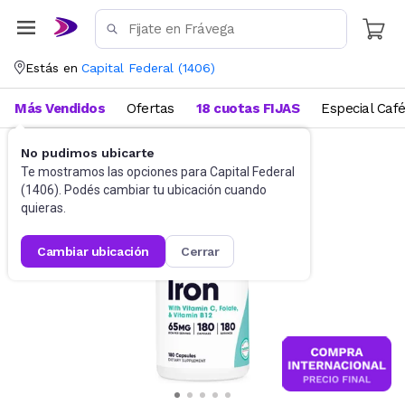
Estás en
Capital Federal
(
1406
)
Más Vendidos
Ofertas
18 cuotas FIJAS
Especial Caf
No pudimos ubicarte
Salud y Bienestar
Farmacia
Te mostramos las opciones para
Capital Federal
(
1406
). Podés cambiar tu ubicación cuando
quieras.
cambiar ubicación
cerrar