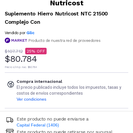
Nutricost
Suplemento Hierro Nutricost NTC 21500
Complejo Con
Glic
Vendido por
Producto de nuestra red de proveedores
$107.712
25
$80.784
Precio s/imp. nac.
$80.784
Compra internacional
El precio publicado incluye todos los impuestos, tasas y
costos de envíos correspondientes
Ver condiciones
Este producto no puede enviarse a
Capital Federal (1406)
Este producto no puede retirarse por sucursal
Ingresá código postal (sólo números)