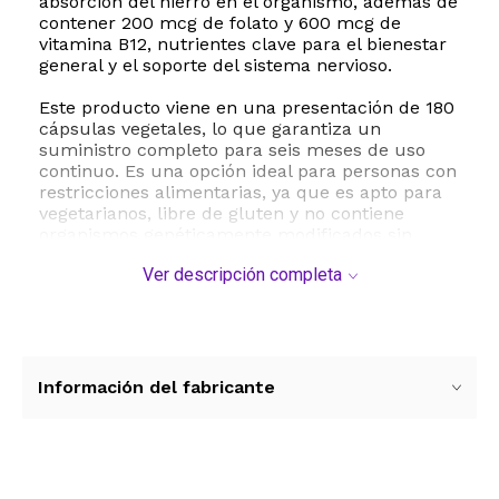
absorción del hierro en el organismo, además de
contener 200 mcg de folato y 600 mcg de
vitamina B12, nutrientes clave para el bienestar
general y el soporte del sistema nervioso.
Este producto viene en una presentación de 180
cápsulas vegetales, lo que garantiza un
suministro completo para seis meses de uso
continuo. Es una opción ideal para personas con
restricciones alimentarias, ya que es apto para
vegetarianos, libre de gluten y no contiene
organismos genéticamente modificados sin
OMG. Su fabricación se realiza bajo los más
Ver descripción completa
estrictos estándares de calidad en una
instalación registrada por la FDA que cumple
con las normas GMP, asegurando la pureza y
potencia de cada cápsula. Incorpore este
suplemento a su rutina diaria para apoyar sus
niveles de energía y vitalidad de manera segura
Información del fabricante
y confiable.
ESTE PRODUCTO VIENE DE USA DENTRO DEL
MARCO DEL SERVICIO "PUERTA A PUERTA" QUE
RIGE PARA LOS ENVíOS POSTALES