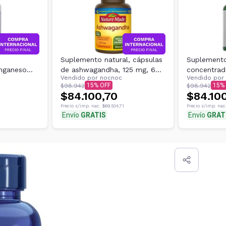
Suplemento natural, cápsulas
Suplemento
nganeso
de ashwagandha, 125 mg, 60
concentrad
Vendido por
nocnoc
Vendido por
unidades
Horbäach d
15
15
$98.942
$98.942
$84.100,70
$84.10
Precio s/imp. nac.
$69.504,71
Precio s/imp. nac
Envío
GRATIS
Envío
GRAT