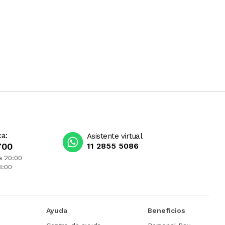
ca:
Asistente virtual
700
11 2855 5086
a 20:00
3:00
Ayuda
Beneficios