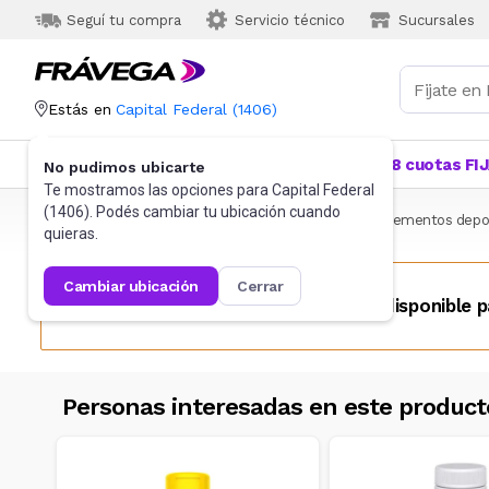
Seguí tu compra
Servicio técnico
Sucursales
Estás en
Capital Federal
(
1406
)
Categorías
Más Vendidos
Ofertas
18 cuotas FI
No pudimos ubicarte
Te mostramos las opciones para
Capital Federal
(
1406
). Podés cambiar tu ubicación cuando
Frávega
Deportes y fitness
Suplementos
Suplementos depor
quieras.
cambiar ubicación
cerrar
Este producto no se encuentra disponible p
Personas interesadas en este product