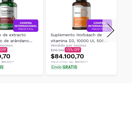
 de extracto
Suplemento Horbäach de
Sup
o de arándano
vitamina D3, 10000 UI, 500
ext
nocnoc
Vendido por
nocnoc
Ven
e 3
cápsulas b
Bos
15
$98.942
$98
0,70
$84.100,70
$8
.
$69.504,71
Precio s/imp. nac.
$69.504,71
Preci
IS
Envío
GRATIS
Env