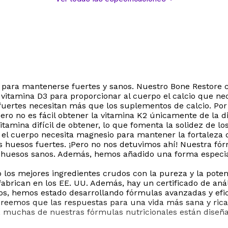
o para mantenerse fuertes y sanos. Nuestro Bone Restore c
vitamina D3 para proporcionar al cuerpo el calcio que nec
s fuertes necesitan más que los suplementos de calcio. P
, pero no es fácil obtener la vitamina K2 únicamente de la
itamina difícil de obtener, lo que fomenta la solidez de l
: el cuerpo necesita magnesio para mantener la fortaleza
huesos fuertes. ¡Pero no nos detuvimos ahí! Nuestra fór
 huesos sanos. Además, hemos añadido una forma especial 
lo los mejores ingredientes crudos con la pureza y la pot
abrican en los EE. UU. Además, hay un certificado de aná
s, hemos estado desarrollando fórmulas avanzadas y efic
Creemos que las respuestas para una vida más sana y rica 
so, muchas de nuestras fórmulas nutricionales están diseñ