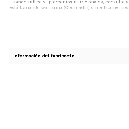
Cuando utilice suplementos nutricionales, consulte a
está tomando warfarina (Coumadin) o medicamentos re
Información del fabricante