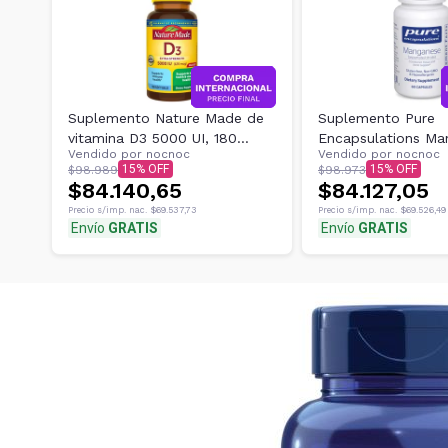
Suplemento Nature Made de
Suplemento Pure
vitamina D3 5000 UI, 180
Encapsulations Ma
Vendido por
nocnoc
Vendido por
nocnoc
cápsulas
(aspartato/citrato)
15
15
$98.989
$98.973
$84.140,65
$84.127,05
Precio s/imp. nac.
$69.537,73
Precio s/imp. nac.
$69.526,49
Envío
GRATIS
Envío
GRATIS