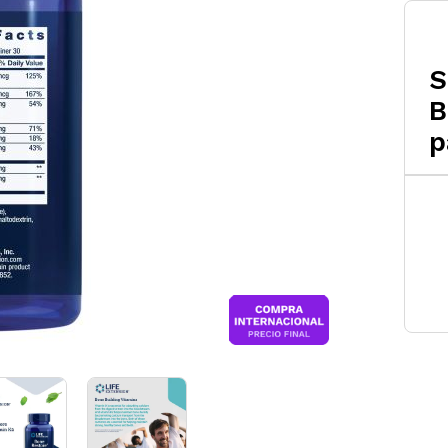
S
B
p