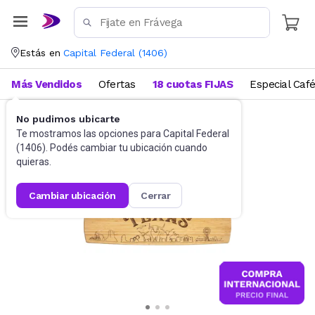
Estás en
Capital Federal
(
1406
)
Más Vendidos
Ofertas
18 cuotas FIJAS
Especial Caf
No pudimos ubicarte
Utensilios de cocina
Tablas
Te mostramos las opciones para
Capital Federal
(
1406
). Podés cambiar tu ubicación cuando
quieras.
cambiar ubicación
cerrar