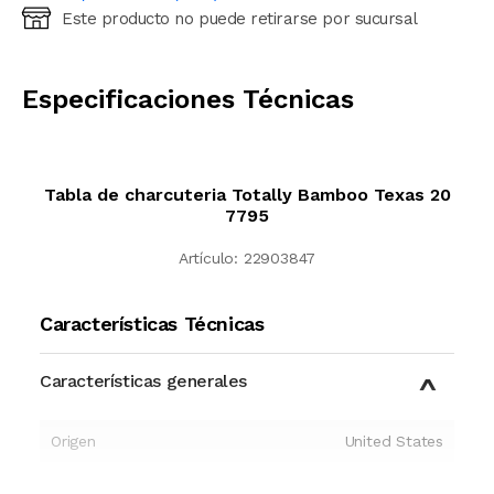
Este producto no puede retirarse por sucursal
Ingresá código postal (sólo números)
CALCULAR
Especificaciones Técnicas
Tabla de charcuteria Totally Bamboo Texas 20
7795
Artículo:
22903847
Características Técnicas
Características generales
Origen
United States