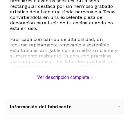
familiares o eventos sociales. Su diseno
rectangular destaca por un hermoso grabado
artistico detallado que rinde homenaje a Texas,
convirtiendola en una excelente pieza de
decoracion para lucir en tu cocina cuando no
esta en uso.
Fabricada con bambu de alta calidad, un
recurso rapidamente renovable y sostenible,
esta tabla es amigable con el medio ambiente y
sumamente resistente. Cuenta con practicas
asas empotradas en los laterales que facilitan
un agarre comodo y seguro, permitiendo
transportarla sin esfuerzo desde la cocina hasta
Ver descripción completa
la mesa de tus invitados, incluso cuando esta
completamente cargada. Su acabado liso
resalta la belleza natural del bambu, aportando
un toque calido y rustico a cualquier
presentacion gastronomica.
Información del fabricante
Esta tabla de charcuteria es el regalo ideal para
celebraciones de inauguracion de casa,
aniversarios o para aquellos entusiastas de la
cocina que disfrutan de recibir invitados en