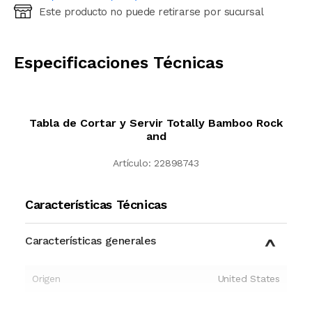
Este producto no puede retirarse por sucursal
Ingresá código postal (sólo números)
CALCULAR
Especificaciones Técnicas
Tabla de Cortar y Servir Totally Bamboo Rock
and
Artículo:
22898743
Características Técnicas
Características generales
Origen
United States