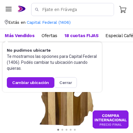
Estás en
Capital Federal
(
1406
)
Más Vendidos
Ofertas
18 cuotas FIJAS
Especial Caf
No pudimos ubicarte
Utensilios de cocina
Tablas
Te mostramos las opciones para
Capital Federal
(
1406
). Podés cambiar tu ubicación cuando
quieras.
cambiar ubicación
cerrar