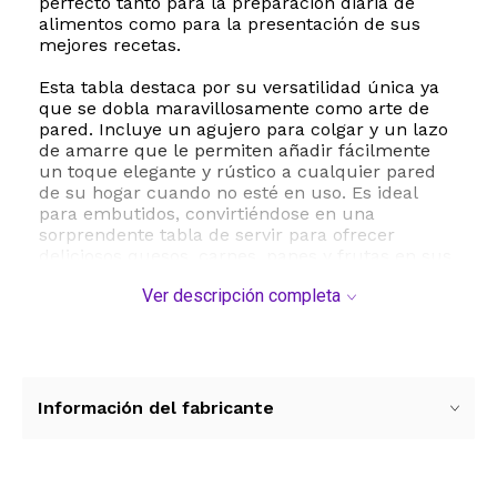
perfecto tanto para la preparación diaria de
alimentos como para la presentación de sus
mejores recetas.
Esta tabla destaca por su versatilidad única ya
que se dobla maravillosamente como arte de
pared. Incluye un agujero para colgar y un lazo
de amarre que le permiten añadir fácilmente
un toque elegante y rústico a cualquier pared
de su hogar cuando no esté en uso. Es ideal
para embutidos, convirtiéndose en una
sorprendente tabla de servir para ofrecer
deliciosos quesos, carnes, panes y frutas en sus
reuniones sociales.
Ver descripción completa
Su diseño reversible y de larga duración
garantiza una excelente resistencia al uso
cotidiano. Para su mantenimiento y cuidado
sencillo, se recomienda lavar a mano
únicamente o limpiar con un paño húmedo,
Información del fabricante
evitando sumergir en agua o introducir en el
lavavajillas para preservar la belleza natural de
la madera por mucho más tiempo.