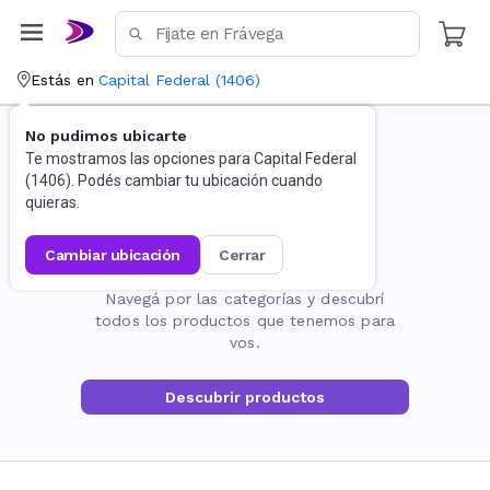
Estás en
Capital Federal
(
1406
)
No pudimos ubicarte
Te mostramos las opciones para
Capital Federal
(
1406
). Podés cambiar tu ubicación cuando
quieras.
cambiar ubicación
cerrar
La página no existe
Navegá por las categorías y descubrí
todos los productos que tenemos para
vos.
Descubrir productos