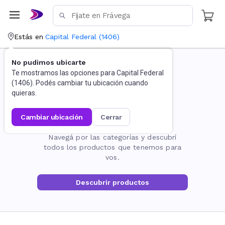
Estás en
Capital Federal
(
1406
)
No pudimos ubicarte
Te mostramos las opciones para
Capital Federal
(
1406
). Podés cambiar tu ubicación cuando
quieras.
cambiar ubicación
cerrar
La página no existe
Navegá por las categorías y descubrí
todos los productos que tenemos para
vos.
Descubrir productos