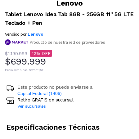
Lenovo
Tablet Lenovo Idea Tab 8GB - 256GB 11'' 5G LTE
Teclado + Pen
Lenovo
Vendido por
Producto de nuestra red de proveedores
$1.199.999
42
$699.999
Precio s/imp. nac.
$578.511,57
Este producto no puede enviarse a
Capital Federal (1406)
Retiro GRATIS en sucursal
Ingresá código postal (sólo números)
Ver sucursales
CALCULAR
Especificaciones Técnicas