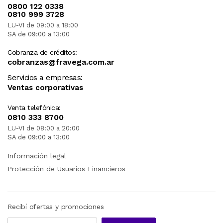
0800 122 0338
0810 999 3728
Fiable, potente, duradera
LU-VI de 09:00 a 18:00
SA de 09:00 a 13:00
Cobranza de créditos:
No pierda la concentración y disfrute de un
cobranzas@fravega.com.ar
rendimiento fluido y gran potencia todo el día. El
procesador MediaTek de ocho núcleos ofrece un
Servicios a empresas:
Ventas corporativas
70 % más de potencia, mientras que la batería de
7040 mAh dura todo el día, permitiéndole
Venta telefónica:
transmitir, desplazarse y estudiar sin
0810 333 8700
interrupciones. *En comparación con Tab M11 de
LU-VI de 08:00 a 20:00
Lenovo.
SA de 09:00 a 13:00
Información legal
VERSATILIDAD MÓVIL
Protección de Usuarios Financieros
Mejor adaptación
Recibí ofertas y promociones