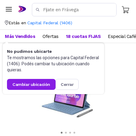
Estás en
Capital Federal
(
1406
)
Más Vendidos
Ofertas
18 cuotas FIJAS
Especial Caf
No pudimos ubicarte
Tablets
Tablet
Te mostramos las opciones para
Capital Federal
(
1406
). Podés cambiar tu ubicación cuando
quieras.
cambiar ubicación
cerrar