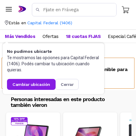
Estás en
Capital Federal
(
1406
)
Más Vendidos
Ofertas
18 cuotas FIJAS
Especial Caf
No pudimos ubicarte
Tablets
Tablet
Te mostramos las opciones para
Capital Federal
(
1406
). Podés cambiar tu ubicación cuando
Este producto no se encuentra disponible para
quieras.
tu ubicación
cambiar ubicación
cerrar
Personas interesadas en este producto
también vieron