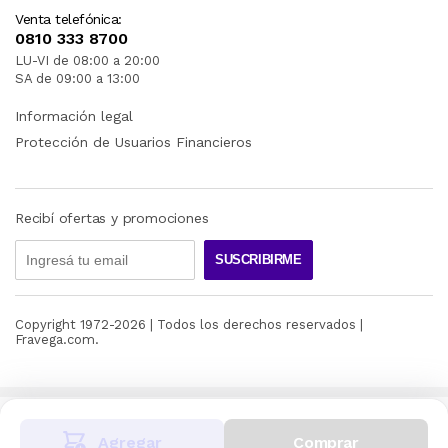
Venta telefónica:
0810 333 8700
LU-VI de 08:00 a 20:00
SA de 09:00 a 13:00
Información legal
Protección de Usuarios Financieros
Lenovo Tab M11 (11, MTK) | Features
Recibí ofertas y promociones
SUSCRIBIRME
Copyright 1972-
2026
| Todos los derechos reservados |
Fravega.com.
Juego vivo
Abre las puertas a un mundo de brillantez
Agregar
Comprar