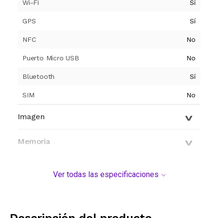
Wi-Fi
Sí
GPS
Sí
NFC
No
Puerto Micro USB
No
Bluetooth
Sí
SIM
No
Imagen
Memoria
Sistema Operativo
Ver todas las especificaciones
Procesador
Descripción del producto
Cámara