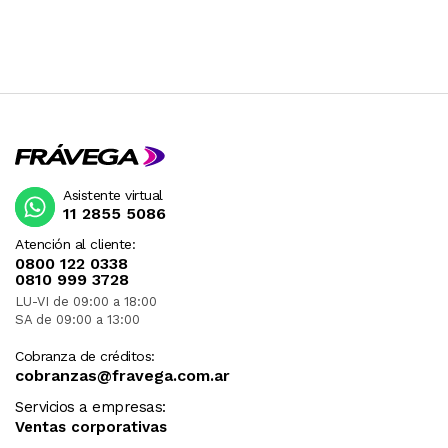
Atmos®
Incluye Folio y Tab Pen para dibujar, tomar notas y mucho más
Procesador de ocho núcleos para juegos y multitarea fluidos
Ver más contenido
Gallery Images
Asistente virtual
11 2855 5086
Atención al cliente:
0800 122 0338
0810 999 3728
LU-VI de 09:00 a 18:00
Videos
SA de 09:00 a 13:00
Cobranza de créditos:
cobranzas@fravega.com.ar
Servicios a empresas:
Ventas corporativas