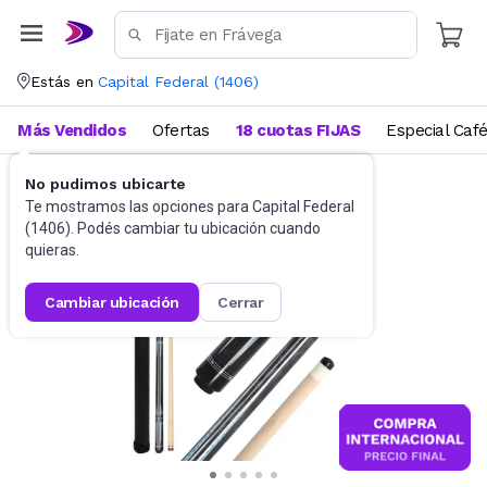
Estás en
Capital Federal
(
1406
)
Más Vendidos
Ofertas
18 cuotas FIJAS
Especial Caf
No pudimos ubicarte
Deportes y fitness
Juegos de salón
Te mostramos las opciones para
Capital Federal
(
1406
). Podés cambiar tu ubicación cuando
quieras.
cambiar ubicación
cerrar