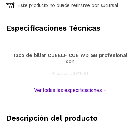
Este producto no puede retirarse por sucursal
Ingresá código postal (sólo números)
CALCULAR
Especificaciones Técnicas
Taco de billar CUEELF CUE WD GB profesional
con
Artículo:
22911791
Ver todas las especificaciones
Descripción del producto