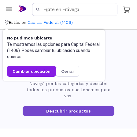
Estás en
Capital Federal
(
1406
)
No pudimos ubicarte
Te mostramos las opciones para
Capital Federal
(
1406
). Podés cambiar tu ubicación cuando
quieras.
cambiar ubicación
cerrar
La página no existe
Navegá por las categorías y descubrí
todos los productos que tenemos para
vos.
Descubrir productos