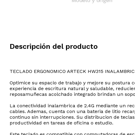
Modelo y origen
Descripción del producto
TECLADO ERGONOMICO ARTECK HW315 INALAMBRIC
Optimice su espacio de trabajo y mejore su postura c
experiencia de escritura natural y saludable, reducie
reposamuñecas acolchado integrado brindan un sopor
La conectividad inalambrica de 2.4G mediante un rece
cables. Ademas, cuenta con una bateria de litio reca
continuo sin interrupciones. Su distribucion de tecla
productividad en tareas de oficina o estudio.
Este teclado es compatible con computadoras de escr