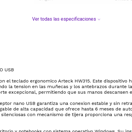
Ver todas las especificaciones
O USB
on el teclado ergonomico Arteck HW315. Este dispositivo 
ndo la tension en las muñecas y los antebrazos durante lar
te excepcional, permitiendo que sus manos descansen en
ptor nano USB garantiza una conexion estable y sin retras
rgable de alta capacidad que ofrece hasta 6 meses de aut
s silenciosas con mecanismo de tijera proporciona una res
itorio y notebooks con sistema operativo Windows. Su ins