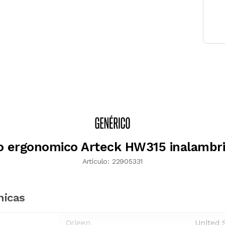
o ergonomico Arteck HW315 inalambr
Artículo:
22905331
nicas
Origen
United 