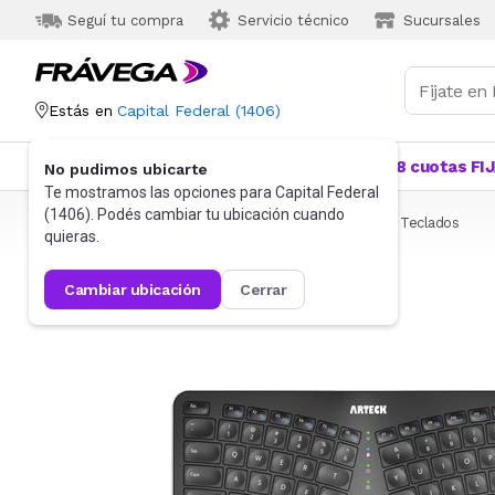
Seguí tu compra
Servicio técnico
Sucursales
Estás en
Capital Federal
(
1406
)
Categorías
Más Vendidos
Ofertas
18 cuotas FI
No pudimos ubicarte
Te mostramos las opciones para
Capital Federal
(
1406
). Podés cambiar tu ubicación cuando
Frávega
Informática
Accesorios de Informática
Teclados
quieras.
cambiar ubicación
cerrar