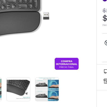
$
$
Prec