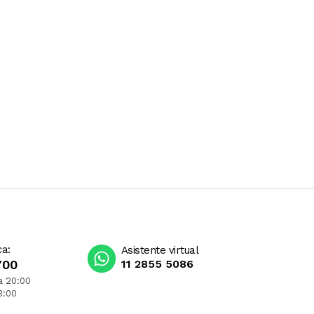
ca:
Asistente virtual
700
11 2855 5086
a 20:00
3:00