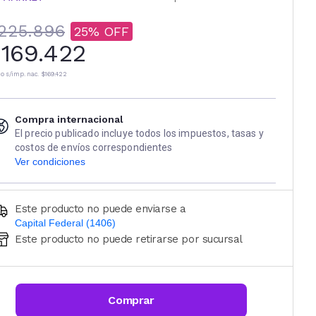
225.896
25
169.422
io s/imp. nac.
$169.422
Compra internacional
El precio publicado incluye todos los impuestos, tasas y
costos de envíos correspondientes
Ver condiciones
Este producto no puede enviarse a
Capital Federal (1406)
Este producto no puede retirarse por sucursal
Ingresá código postal (sólo números)
CALCULAR
Comprar