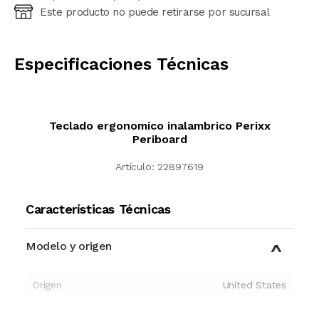
Este producto no puede retirarse por sucursal
Ingresá código postal (sólo números)
CALCULAR
Especificaciones Técnicas
Teclado ergonomico inalambrico Perixx
Periboard
Artículo:
22897619
Características Técnicas
Modelo y origen
Origen
United States