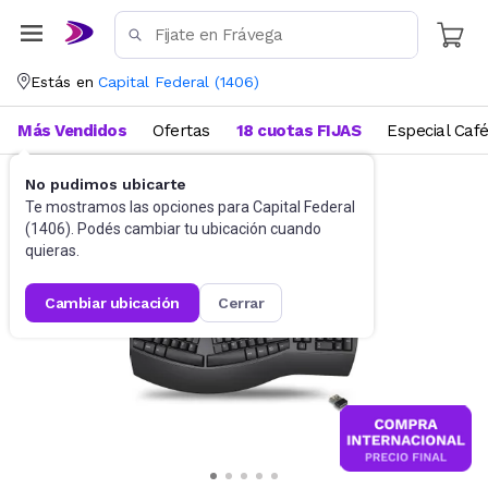
Estás en
Capital Federal
(
1406
)
Más Vendidos
Ofertas
18 cuotas FIJAS
Especial Caf
No pudimos ubicarte
Accesorios de Informática
Teclados
Te mostramos las opciones para
Capital Federal
(
1406
). Podés cambiar tu ubicación cuando
quieras.
cambiar ubicación
cerrar