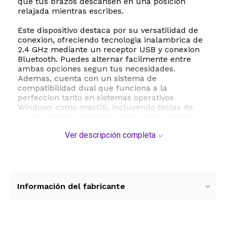
que tus brazos descansen en una posicion
relajada mientras escribes.
Este dispositivo destaca por su versatilidad de
conexion, ofreciendo tecnologia inalambrica de
2.4 GHz mediante un receptor USB y conexion
Bluetooth. Puedes alternar facilmente entre
ambas opciones segun tus necesidades.
Ademas, cuenta con un sistema de
compatibilidad dual que funciona a la
perfeccion tanto en sistemas operativos
Windows como macOS, incluyendo teclas de
acceso rapido especificas para cada entorno y
teclas adicionales intercambiables en la caja.
Ver descripción completa
Las teclas de membrana ofrecen una respuesta
tactil satisfactoria con un recorrido optimo que
disminuye los errores de escritura y proporciona
una experiencia silenciosa y fluida. Funciona
con baterias, lo que elimina los cables molestos
Información del fabricante
de tu escritorio y te brinda total libertad de
movimiento.
ESTE PRODUCTO VIENE DE USA DENTRO DEL