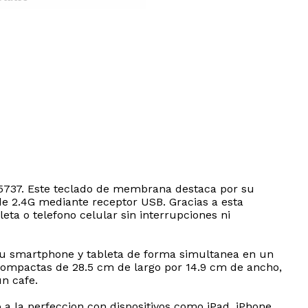
I 5737. Este teclado de membrana destaca por su
de 2.4G mediante receptor USB. Gracias a esta
eta o telefono celular sin interrupciones ni
 tu smartphone y tableta de forma simultanea en un
s compactas de 28.5 cm de largo por 14.9 cm de ancho,
un cafe.
 la perfeccion con dispositivos como iPad, iPhone,