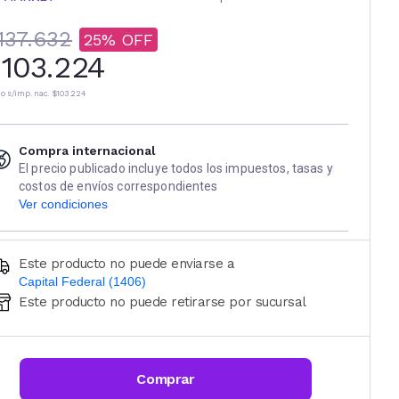
137.632
25
103.224
io s/imp. nac.
$103.224
Compra internacional
El precio publicado incluye todos los impuestos, tasas y
costos de envíos correspondientes
Ver condiciones
Este producto no puede enviarse a
Capital Federal (1406)
Este producto no puede retirarse por sucursal
Ingresá código postal (sólo números)
CALCULAR
Comprar