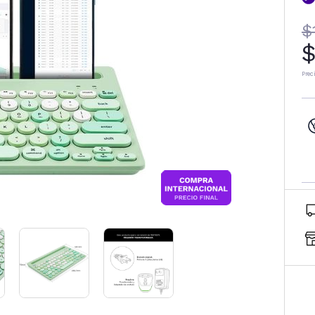
$
$
Prec