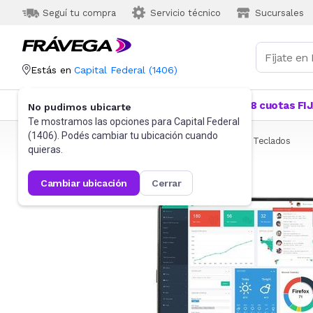
Seguí tu compra
Servicio técnico
Sucursales
Estás en
Capital Federal
(
1406
)
Categorías
Más Vendidos
Ofertas
18 cuotas FI
No pudimos ubicarte
Te mostramos las opciones para
Capital Federal
(
1406
). Podés cambiar tu ubicación cuando
Frávega
Informática
Accesorios de Informática
Teclados
quieras.
cambiar ubicación
cerrar