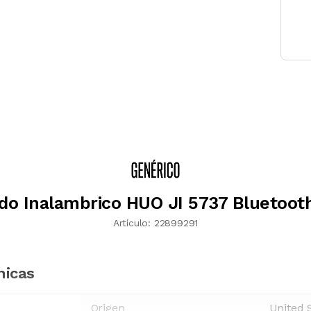
do Inalambrico HUO JI 5737 Bluetoot
Artículo:
22899291
nicas
Origen
United 