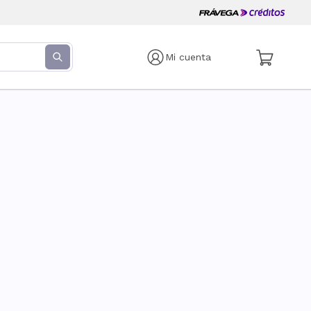
Mi cuenta
s