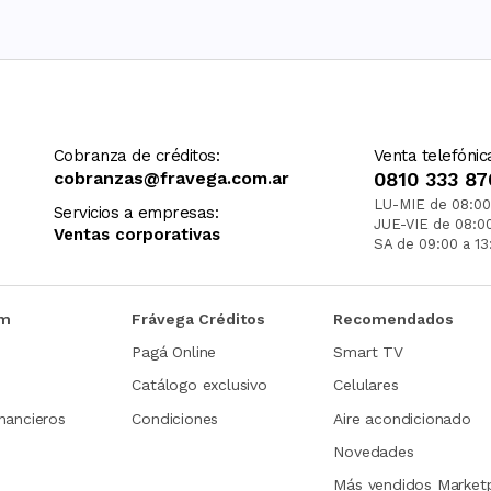
Cobranza de créditos:
Venta telefónic
cobranzas@fravega.com.ar
0810 333 87
LU-MIE de 08:00
Servicios a empresas:
JUE-VIE de 08:0
Ventas corporativas
SA de 09:00 a 13
om
Frávega Créditos
Recomendados
Pagá Online
Smart TV
Catálogo exclusivo
Celulares
nancieros
Condiciones
Aire acondicionado
Novedades
Más vendidos Market