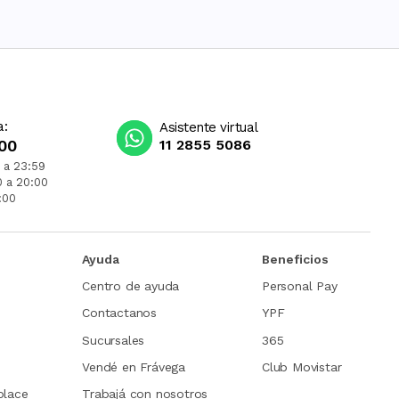
a:
Asistente virtual
00
11 2855 5086
 a 23:59
0 a 20:00
:00
Ayuda
Beneficios
Centro de ayuda
Personal Pay
Contactanos
YPF
Sucursales
365
Vendé en Frávega
Club Movistar
place
Trabajá con nosotros