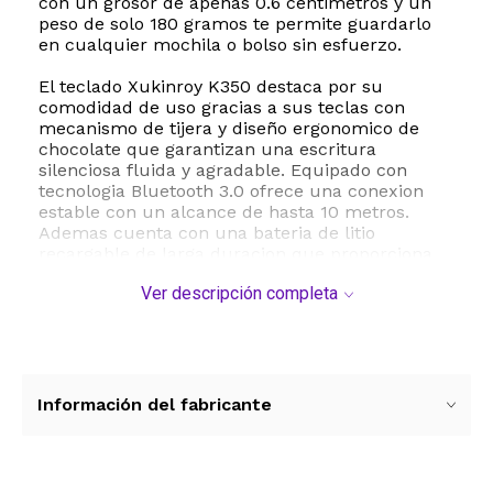
con un grosor de apenas 0.6 centimetros y un
peso de solo 180 gramos te permite guardarlo
en cualquier mochila o bolso sin esfuerzo.
El teclado Xukinroy K350 destaca por su
comodidad de uso gracias a sus teclas con
mecanismo de tijera y diseño ergonomico de
chocolate que garantizan una escritura
silenciosa fluida y agradable. Equipado con
tecnologia Bluetooth 3.0 ofrece una conexion
estable con un alcance de hasta 10 metros.
Ademas cuenta con una bateria de litio
recargable de larga duracion que proporciona
mas de 20 dias de uso continuo con una sola
Ver descripción completa
carga y un sistema inteligente de ahorro de
energia que activa el modo de reposo tras 10
minutos de inactividad. Su estructura trasera de
aleacion de aluminio le brinda una resistencia
superior y un acabado elegante y profesional.
Información del fabricante
ESTE PRODUCTO VIENE DE USA DENTRO DEL
MARCO DEL SERVICIO "PUERTA A PUERTA" QUE
RIGE PARA LOS ENVíOS POSTALES
INTERNACIONALES.