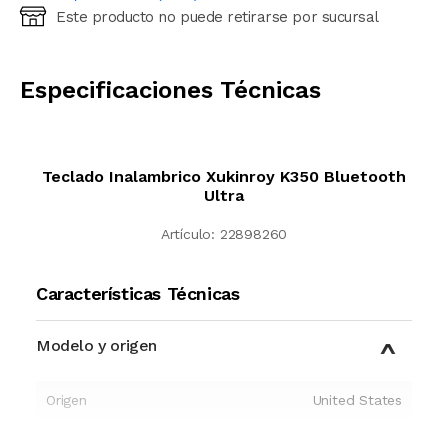
Este producto no puede retirarse por sucursal
Ingresá código postal (sólo números)
CALCULAR
Especificaciones Técnicas
Teclado Inalambrico Xukinroy K350 Bluetooth
Ultra
Artículo:
22898260
Características Técnicas
Modelo y origen
Origen
United States