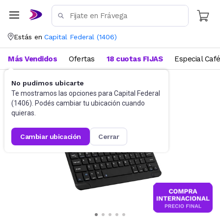
Estás en
Capital Federal
(
1406
)
Más Vendidos
Ofertas
18 cuotas FIJAS
Especial Caf
No pudimos ubicarte
Accesorios de Informática
Teclados
Te mostramos las opciones para
Capital Federal
(
1406
). Podés cambiar tu ubicación cuando
quieras.
cambiar ubicación
cerrar