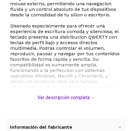
mouse externo, permitiendo una navegacion
fluida y un control absoluto de tus dispositivos
desde la comodidad de tu sillon o escritorio.
Disenado especialmente para ofrecer una
experiencia de escritura comoda y silenciosa, el
teclado presenta una distribucion QWERTY con
teclas de perfil bajo y accesos directos
multimedia. Podras controlar el volumen,
reproducir, pausar y navegar por tus contenidos
favoritos de forma rapida y sencilla. Su
compatibilidad es sumamente amplia,
funcionando a la perfeccion con sistemas
operativos Windows, MacOS y ChromeOS, y
siendo un accesorio ideal para laptops,
computadoras de escritorio, tablets y proyectos
con Raspberry Pi.
Ver descripción completa
Fabricado con materiales duraderos de ABS y
base galvanizada, este teclado combina un
estilo contemporaneo con un diseno ergonomico
y ambidiestro. Su flexibilidad de conexion te
permite usarlo de forma inalambrica mediante
Información del fabricante