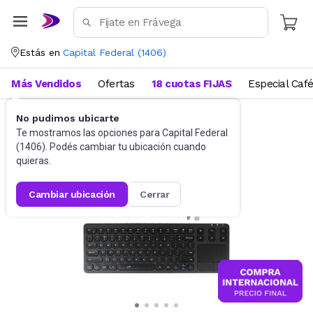
Estás en
Capital Federal
(
1406
)
Más Vendidos
Ofertas
18 cuotas FIJAS
Especial Caf
No pudimos ubicarte
Accesorios de Informática
Teclados
Te mostramos las opciones para
Capital Federal
(
1406
). Podés cambiar tu ubicación cuando
quieras.
cambiar ubicación
cerrar