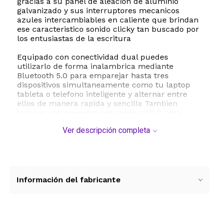
gracias a su panel de aleacion de aluminio
galvanizado y sus interruptores mecanicos
azules intercambiables en caliente que brindan
ese caracteristico sonido clicky tan buscado por
los entusiastas de la escritura
Equipado con conectividad dual puedes
utilizarlo de forma inalambrica mediante
Bluetooth 5.0 para emparejar hasta tres
dispositivos simultaneamente como tu laptop
tableta o telefono inteligente y alternar entre
ellos de manera rapida y sencilla Tambien
incluye una conexion por cable USB C para
usarlo en computadoras de escritorio
Ver descripción completa
garantizando una transmision de datos estable y
sin latencia Su retroiluminacion LED blanca de
un solo tono te permite trabajar o jugar con
total precision incluso en entornos con poca luz
aportando un toque elegante y funcional
Información del fabricante
Este teclado es altamente compatible con
sistemas operativos Windows macOS iOS y
Android lo que lo convierte en una herramienta
versatil para la oficina el hogar o el uso diario Su