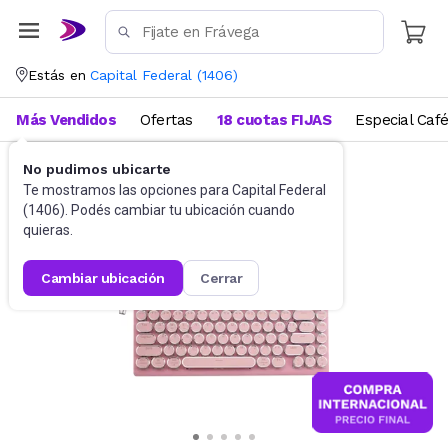
Estás en
Capital Federal
(
1406
)
Más Vendidos
Ofertas
18 cuotas FIJAS
Especial Caf
No pudimos ubicarte
Accesorios de Informática
Teclados
Te mostramos las opciones para
Capital Federal
(
1406
). Podés cambiar tu ubicación cuando
quieras.
cambiar ubicación
cerrar