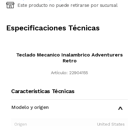
Este producto no puede retirarse por sucursal
Ingresá código postal (sólo números)
CALCULAR
Especificaciones Técnicas
Teclado Mecanico Inalambrico Adventurers
Retro
Artículo:
22904155
Características Técnicas
Modelo y origen
Origen
United States