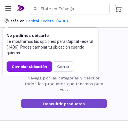
Estás en
Capital Federal
(
1406
)
No pudimos ubicarte
Te mostramos las opciones para
Capital Federal
(
1406
). Podés cambiar tu ubicación cuando
quieras.
cambiar ubicación
cerrar
La página no existe
Navegá por las categorías y descubrí
todos los productos que tenemos para
vos.
Descubrir productos