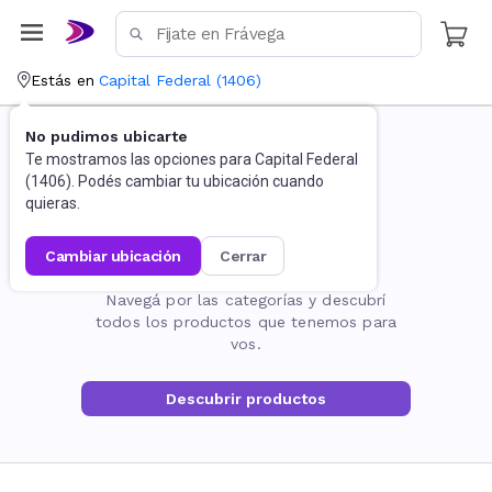
Estás en
Capital Federal
(
1406
)
No pudimos ubicarte
Te mostramos las opciones para
Capital Federal
(
1406
). Podés cambiar tu ubicación cuando
quieras.
cambiar ubicación
cerrar
La página no existe
Navegá por las categorías y descubrí
todos los productos que tenemos para
vos.
Descubrir productos